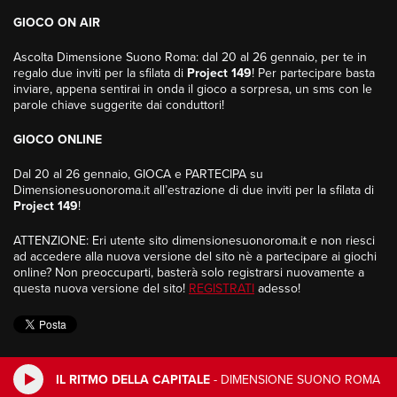
GIOCO ON AIR
Ascolta Dimensione Suono Roma: dal 20 al 26 gennaio, per te in
regalo due inviti per la sfilata di
Project 149
! Per partecipare basta
inviare, appena sentirai in onda il gioco a sorpresa, un sms con le
parole chiave suggerite dai conduttori!
GIOCO ONLINE
Dal 20 al 26 gennaio, GIOCA e PARTECIPA su
Dimensionesuonoroma.it all’estrazione di due inviti per la sfilata di
Project 149
!
ATTENZIONE: Eri utente sito dimensionesuonoroma.it e non riesci
ad accedere alla nuova versione del sito nè a partecipare ai giochi
online? Non preoccuparti, basterà solo registrarsi nuovamente a
questa nuova versione del sito!
REGISTRATI
adesso!
IL RITMO DELLA CAPITALE
-
DIMENSIONE SUONO ROMA