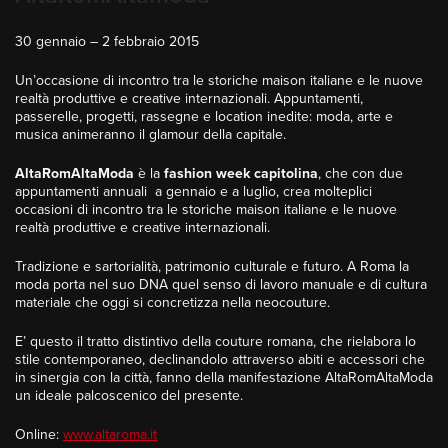
30 gennaio – 2 febbraio 2015
Un’occasione di incontro tra le storiche maison italiane e le nuove
realtà produttive e creative internazionali. Appuntamenti,
passerelle, progetti, rassegne e location inedite: moda, arte e
musica animeranno il glamour della capitale.
AltaRomAltaModa
è la
fashion week capitolina
, che con due
appuntamenti annuali a gennaio e a luglio, crea molteplici
occasioni di incontro tra le storiche maison italiane e le nuove
realtà produttive e creative internazionali.
Tradizione e sartorialità, patrimonio culturale e futuro. A Roma la
moda porta nel suo DNA quel senso di lavoro manuale e di cultura
materiale che oggi si concretizza nella neocouture.
E’ questo il tratto distintivo della couture romana, che rielabora lo
stile contemporaneo, declinandolo attraverso abiti e accessori che
in sinergia con la città, fanno della manifestazione AltaRomAltaModa
un ideale palcoscenico del presente.
Online:
www.altaroma.it