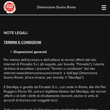
Dimensione Suono Roma
Skip
to
content
NOTE LEGALI
TERMINI E CONDIZIONI
Disposizioni generali
Per mezzo dell’accesso e dell’utilizzo ai servizi offerti dal sito
internet di Finradio S.r.l. (di seguito, per brevità, “Finradio”), l’utente
dichiara di accettare i presenti “Termini e condizioni” del sito
internet www.dimensionesuonoroma.it e dell’app Dimensione
Suono Roma (d’ora innanzi, per brevità, il “Sito/App”).
Il Sito/App è gestito da Finradio S.r.l., con sede in Roma, alla Via Pier
Ruggero Piccio 55, unica e legittima titolare del Sito/App, dei servizi
offerti e di tutti i diritti di sfruttamento inerenti, anche in virtù di
accordi di licenza con soggetti terzi.
Tutti i servizi forniti dal Sito/App sono destinati ad un pubblico