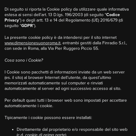
Di seguito si riporta la Cookie policy da utilizzare quale informativa
estesa ai sensi dell’art. 13 D.lgs. 196/2003 (di seguito “
Codice
Privacy
”) e degli artt. 13 e 14 del Regolamento (UE) 2016/679 (di
seguito “
GDPR
”).
La presente cookie policy è da intendersi per il sito internet
www.dimensionesuonoroma.it
, entrambi gestiti dalla Finradio S.r.l.,
con sede in Roma, alla Via Pier Ruggero Piccio 55.
Cosa sono i Cookie?
I Cookie sono pacchetti di informazioni inviate da un web server
(es. il sito) al browser Internet dell’utente, da quest’ultimo
memorizzati automaticamente sul computer e rinviati
automaticamente al server ad ogni successivo accesso al sito.
Per default quasi tutti i browser web sono impostati per accettare
automaticamente i cookie.
Tipicamente i cookie possono essere installati:
Direttamente dal proprietario e/o responsabile del sito web
(c.d.
cookie di prima parte
)