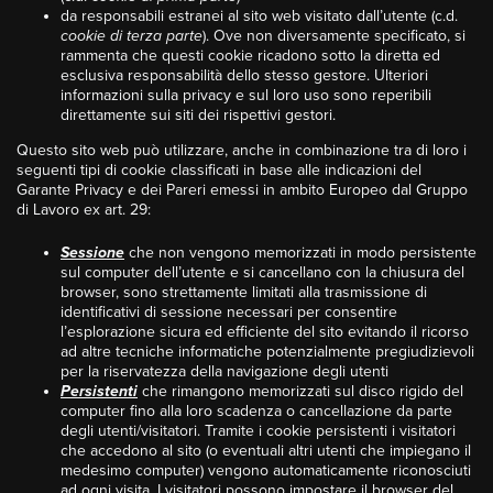
da responsabili estranei al sito web visitato dall’utente (c.d.
cookie di terza parte
). Ove non diversamente specificato, si
rammenta che questi cookie ricadono sotto la diretta ed
esclusiva responsabilità dello stesso gestore. Ulteriori
informazioni sulla privacy e sul loro uso sono reperibili
direttamente sui siti dei rispettivi gestori.
Questo sito web può utilizzare, anche in combinazione tra di loro i
seguenti tipi di cookie classificati in base alle indicazioni del
Garante Privacy e dei Pareri emessi in ambito Europeo dal Gruppo
di Lavoro ex art. 29:
Sessione
che non vengono memorizzati in modo persistente
sul computer dell’utente e si cancellano con la chiusura del
browser, sono strettamente limitati alla trasmissione di
identificativi di sessione necessari per consentire
l’esplorazione sicura ed efficiente del sito evitando il ricorso
ad altre tecniche informatiche potenzialmente pregiudizievoli
per la riservatezza della navigazione degli utenti
Persistenti
che rimangono memorizzati sul disco rigido del
computer fino alla loro scadenza o cancellazione da parte
degli utenti/visitatori. Tramite i cookie persistenti i visitatori
che accedono al sito (o eventuali altri utenti che impiegano il
medesimo computer) vengono automaticamente riconosciuti
ad ogni visita. I visitatori possono impostare il browser del