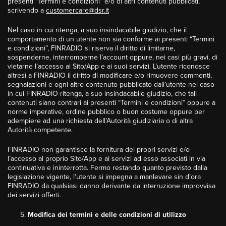
presenti “Termini e condizioni” e/o di altri contenuti pubblicati,
scrivendo a
customercare@dsr.it
Nel caso in cui ritenga, a suo insindacabile giudizio, che il
comportamento di un utente non sia conforme ai presenti “Termini
e condizioni”, FINRADIO si riserva il diritto di limitarne,
sospenderne, interromperne l’account oppure, nei casi più gravi, di
vietarne l’accesso al Sito/App e ai suoi servizi. L’utente riconosce
altresì a FINRADIO il diritto di modificare e/o rimuovere commenti,
segnalazioni e ogni altro contenuto pubblicato dall’utente nel caso
in cui FINRADIO ritenga, a suo insindacabile giudizio, che tali
contenuti siano contrari ai presenti “Termini e condizioni” oppure a
norme imperative, ordine pubblico o buon costume oppure per
adempiere ad una richiesta dell’Autorità giudiziaria o di altra
Autorità competente.
FINRADIO non garantisce la fornitura dei propri servizi e/o
l’accesso al proprio Sito/App e ai servizi ad esso associati in via
continuativa e ininterrotta. Fermo restando quanto previsto dalla
legislazione vigente, l’utente si impegna a manlevare sin d’ora
FINRADIO da qualsiasi danno derivante da interruzione improvvisa
dei servizi offerti.
Modifica dei termini e delle condizioni di utilizzo