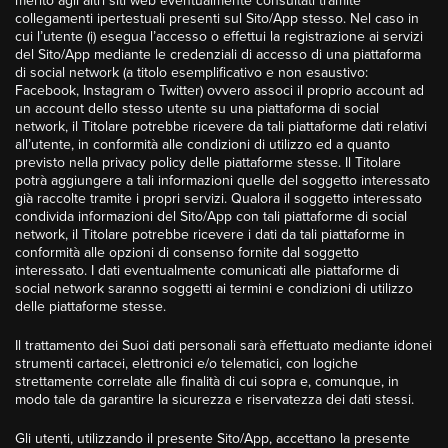
merito agli altri siti web eventualmente consultati tramite
collegamenti ipertestuali presenti sul Sito/App stesso. Nel caso in
cui l’utente (i) esegua l’accesso o effettui la registrazione ai servizi
del Sito/App mediante le credenziali di accesso di una piattaforma
di social network (a titolo esemplificativo e non esaustivo:
Facebook, Instagram o Twitter) ovvero associ il proprio account ad
un account dello stesso utente su una piattaforma di social
network, il Titolare potrebbe ricevere da tali piattaforme dati relativi
all’utente, in conformità alle condizioni di utilizzo ed a quanto
previsto nella privacy policy delle piattaforme stesse. Il Titolare
potrà aggiungere a tali informazioni quelle del soggetto interessato
già raccolte tramite i propri servizi. Qualora il soggetto interessato
condivida informazioni del Sito/App con tali piattaforme di social
network, il Titolare potrebbe ricevere i dati da tali piattaforme in
conformità alle opzioni di consenso fornite dal soggetto
interessato. I dati eventualmente comunicati alle piattaforme di
social network saranno soggetti ai termini e condizioni di utilizzo
delle piattaforme stesse.
Il trattamento dei Suoi dati personali sarà effettuato mediante idonei
strumenti cartacei, elettronici e/o telematici, con logiche
strettamente correlate alle finalità di cui sopra e, comunque, in
modo tale da garantire la sicurezza e riservatezza dei dati stessi.
Gli utenti, utilizzando il presente Sito/App, accettano la presente