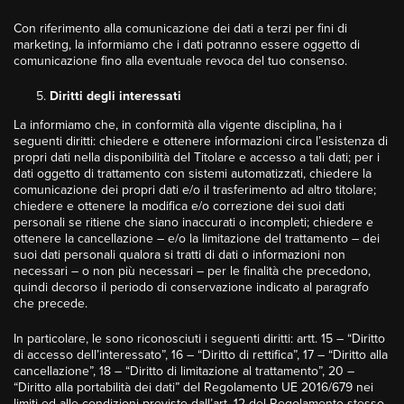
Con riferimento alla comunicazione dei dati a terzi per fini di
marketing, la informiamo che i dati potranno essere oggetto di
comunicazione fino alla eventuale revoca del tuo consenso.
Diritti degli interessati
La informiamo che, in conformità alla vigente disciplina, ha i
seguenti diritti: chiedere e ottenere informazioni circa l’esistenza di
propri dati nella disponibilità del Titolare e accesso a tali dati; per i
dati oggetto di trattamento con sistemi automatizzati, chiedere la
comunicazione dei propri dati e/o il trasferimento ad altro titolare;
chiedere e ottenere la modifica e/o correzione dei suoi dati
personali se ritiene che siano inaccurati o incompleti; chiedere e
ottenere la cancellazione – e/o la limitazione del trattamento – dei
suoi dati personali qualora si tratti di dati o informazioni non
necessari – o non più necessari – per le finalità che precedono,
quindi decorso il periodo di conservazione indicato al paragrafo
che precede.
In particolare, le sono riconosciuti i seguenti diritti: artt. 15 – “Diritto
di accesso dell’interessato”, 16 – “Diritto di rettifica”, 17 – “Diritto alla
cancellazione”, 18 – “Diritto di limitazione al trattamento”, 20 –
“Diritto alla portabilità dei dati” del Regolamento UE 2016/679 nei
limiti ed alle condizioni previste dall’art. 12 del Regolamento stesso.