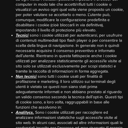
computer in modo tale che accetti/rifiuti tutti i cookie o
visualizzi un avviso ogni qual volta viene proposto un cookie,
per poter valutare se accettarlo o meno. L’utente può,
comunque, modificare la configurazione predefinita e
disabilitare i cookie (cioè bloccarli in via definitiva),
impostando il livello di protezione più elevato.
Tecnici
sono i cookie utilizzati per autenticarsi, per usufruire
di contenuti multimediali tipo flash player o per consentire la
scelta della lingua di navigazione. In generale non è quindi
necessario acquisire il consenso preventivo e informato
dell’utente. Rientrano in questa fattispecie anche i cookie
utilizzati per analizzare statisticamente gli accessi/le visite al
sito solo se utilizzati esclusivamente per scopi statistici e
tramite la raccolta di informazioni in forma aggregata.
Non tecnici
sono tutti i cookie usati per finalità di
profilazione e marketing. Il loro utilizzo sui terminali degli
utenti è vietato se questi non siano stati prima
adeguatamente informati e non abbiano prestato al riguardo
un valido consenso secondo la tecnica dell’opt-in. Questi tipi
di cookie sono, a loro volta, raggruppabili in base alle
funzioni che assolvono in:
Analitycs
.
Sono i cookie utilizzati per raccogliere ed
analizzare informazioni statistiche sugli accessi/le visite al
sito web. In alcuni casi, associati ad altre informazioni quali le
credenziali inserite per l’accesso ad aree riservate (il proprio