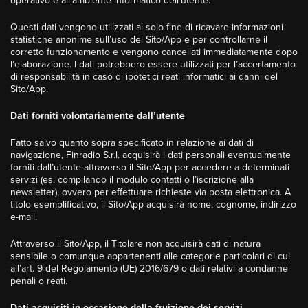
operativo e all’ambiente informatico dell’utente.
Questi dati vengono utilizzati al solo fine di ricavare informazioni
statistiche anonime sull’uso del Sito/App e per controllarne il
corretto funzionamento e vengono cancellati immediatamente dopo
l’elaborazione. I dati potrebbero essere utilizzati per l’accertamento
di responsabilità in caso di ipotetici reati informatici ai danni del
Sito/App.
Dati forniti volontariamente dall’utente
Fatto salvo quanto sopra specificato in relazione ai dati di
navigazione, Finradio S.r.l. acquisirà i dati personali eventualmente
forniti dall’utente attraverso il Sito/App per accedere a determinati
servizi (es. compilando il modulo contatti o l’iscrizione alla
newsletter), ovvero per effettuare richieste via posta elettronica. A
titolo esemplificativo, il Sito/App acquisirà nome, cognome, indirizzo
e-mail.
Attraverso il Sito/App, il Titolare non acquisirà dati di natura
sensibile o comunque appartenenti alle categorie particolari di cui
all’art. 9 del Regolamento (UE) 2016/679 o dati relativi a condanne
penali o reati.
Dati acquisiti in occasione della fruizione dei servizi