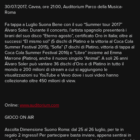
30/07/2017, Cavea, ore 21:00, Auditorium Parco della Musica-
Roma
Fa tappa a Luglio Suona Bene con il suo “Summer tour 2017”
Álvaro Soler. Durante il concerto, l’artista spagnolo presenterà i
brani del suo disco “Eterno agosto”, certificato Oro in Italia; oltre ai
successi “El mismo sol” (5 dischi di Platino e la vittoria al Coca Cola
Summer Festival 2015), “Sofia” (7 dischi di Platino, vittoria di tappa al
Coca Cola Summer Festival 2016) e “Libre” insieme ad Emma
Marrone (Platino), anche il nuovo singolo “Animal”. A soli 26 anni
Álvaro Soler può vantare 36 dischi d’Oro e di Platino in tutto il
mondo e 200 milioni di stream a cui si aggiungono le
visualizzazioni su YouTube e Vevo dove i suoi video hanno
collezionato oltre 450 milioni di view.
Online:
www.auditorium.com
GIOCO ON AIR
Ascolta Dimensione Suono Roma: dal 25 al 26 luglio, per te in
regalo 2 ingressi! Per partecipare basta inviare, appena sentirai in