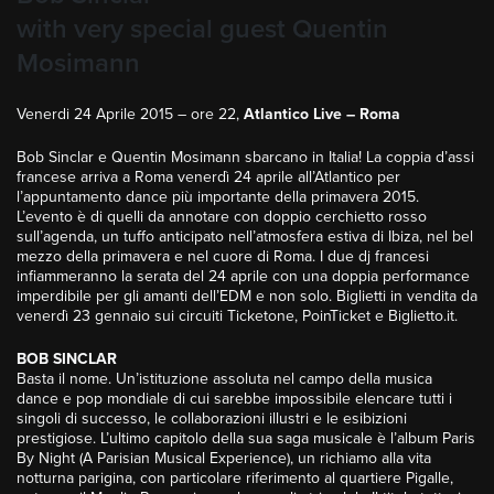
with very special guest Quentin
Mosimann
Venerdi 24 Aprile 2015 – ore 22,
Atlantico Live – Roma
Bob Sinclar e Quentin Mosimann sbarcano in Italia! La coppia d’assi
francese arriva a Roma venerdì 24 aprile all’Atlantico per
l’appuntamento dance più importante della primavera 2015.
L’evento è di quelli da annotare con doppio cerchietto rosso
sull’agenda, un tuffo anticipato nell’atmosfera estiva di Ibiza, nel bel
mezzo della primavera e nel cuore di Roma. I due dj francesi
infiammeranno la serata del 24 aprile con una doppia performance
imperdibile per gli amanti dell’EDM e non solo. Biglietti in vendita da
venerdì 23 gennaio sui circuiti Ticketone, PoinTicket e Biglietto.it.
BOB SINCLAR
Basta il nome. Un’istituzione assoluta nel campo della musica
dance e pop mondiale di cui sarebbe impossibile elencare tutti i
singoli di successo, le collaborazioni illustri e le esibizioni
prestigiose. L’ultimo capitolo della sua saga musicale è l’album Paris
By Night (A Parisian Musical Experience), un richiamo alla vita
notturna parigina, con particolare riferimento al quartiere Pigalle,