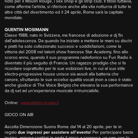
noto per il Moulin Rouge, i sex shop e gli strip club. Il titolo tuttavia,
come afferma l’artista, si riferisce anche alla vita notturna di tutte le
altre città del divertimento ed il 24 aprile, Roma sarà la capitale
mondiale.
QUENTIN MOSIMANN
Classe 1988, nato in Svizzera, ma francese di adozione e dj fin
dall’adolescenza. Da quando ha iniziato a mettere le mani su dischi
e piatti ha solo collezionato successi e soddisfazioni, come la
vittoria del 2008 nel talent show francese Star Academy, fino allo
scorso anno, quando il suo programma radiofonico su Fun Radio è
diventato il più seguito di Francia. Un ragazzo prodigio che si fa
ricordare soprattutto per le sue esibizioni live, in cui al suo stile
electro-progressive house unisce sia assoli alla batteria che
canore, sfruttando le sue eccelse qualità vocali (non a caso è stato
anche giudice di The Voice Belgio) che elevano la sua performance
da dj set ad un’esperienza musicale irrinunciabile.
Online:
www.atlanticoroma.it
GIOCO ON AIR
Ascolta Dimensione Suono Roma: dal 14 al 20 aprile, per te in
regalo
due ingressi per assistere all’evento
! Per partecipare basta
inviare, appena sentirai in onda il gioco a sorpresa, un sms con le