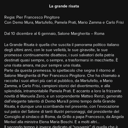
La grande risata
Regia: Pier Francesco Pingitore
Con Demo Mura, Martufello, Pamela Prati, Mario Zamma e Carlo Frisi
Dal 10 dicembre al 6 gennaio, Salone Margherita – Roma
La Grande Risata è quella che suscita il panorama politico italiano
degli ultimi anni, con le sue velleità, le sue giravolte, le sue
promesse continuamente disattese, i suoi salvatori della patria
destinati quasi sempre, o sempre, a trasformarsi in macchiette. È
una risata amara, ma pur sempre una risata.
Parte da questa premessa, lo spettacolo che segna il ritorno al
Salone Margherita di Pier Francesco Pingitore. Che ha chiamato a
raccolta i suoi attori più cari al pubblico, da Martufello, a Mario
Zamma, a Carlo Frisi, campioni storici del divertimento, e alla
splendida, intramontabile Pamela Prati. E accanto a loro la frizzante
novità di Manuela Zero, e un sorprendente Matteo Renzi, generato
dall’elegante talento di Demo Mura.Il primo tempo della Grande
Risata, è dunque una scorribanda nel presente, con l’evocazione
sul palco del Salone di tanti illustri personaggi, dal presidente del
Consiglio al sindaco di Roma, da Grillo a papa Francesco, da Angela
Merkel alla ministra Elena Maria Boschi. E a molti altri…
Il secondo tempo è invece dedicato al “souvenir” di quella che è