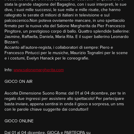
stata la grande stagione del Bagaglino, con i suoi interpreti, le sue
dive, i suoi mille successi, le sue mille e mille risate, che hanno
rallegrato le serate di milioni di italiani in televisione e sul
palcoscenico.Non poteva ovviamente mancare, in uno spettacolo
firmato per la nuova vita del Salone Margherita da Pier Francesco
Pingitore, un prestigioso corpo di ballo. Quattro splendide ballerine:
Jasmine, Raffaella, Daniela, Maria Rita. E il super ballerino Leonardo
Bizzarri.
Accanto all’autore-regista, i collaboratori di sempre: Piero e
Francesco Pintucci per le musiche, Maurizio Tognalini per le scene
e i costumi, Evelyn Hanack per le coreografie.
Info:
www.salonemargherita.com
GIOCO ON AIR
Ascolta Dimensione Suono Roma: dal 01 al 04 dicembre, per te in
regalo due ingressi per assistere allo spettacolo! Per partecipare
basta inviare, appena sentirai in onda il gioco a sorpresa, un sms
con le parole chiave suggerite dai conduttori!
GIOCO ONLINE
Dal 01 al 04 dicembre, GIOCA e PARTECIPA su