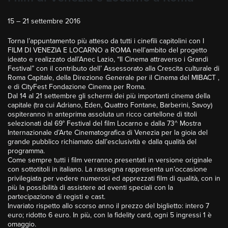
15 – 21 settembre 2016
Torna l’appuntamento più atteso da tutti i cinefili capitolini con I
FILM DI VENEZIA E LOCARNO a ROMA nell’ambito del progetto
ideato e realizzato dall’Anec Lazio, “Il Cinema attraverso i Grandi
Festival” con il contributo dell’ Assessorato alla Crescita culturale di
Roma Capitale, della Direzione Generale per il Cinema del MIBACT ,
e di CityFest Fondazione Cinema per Roma.
Dal 14 al 21 settembre gli schermi dei più importanti cinema della
capitale (tra cui Adriano, Eden, Quattro Fontane, Barberini, Savoy)
ospiteranno in anteprima assoluta un ricco cartellone di titoli
selezionati dal 69° Festival del film Locarno e dalla 73^ Mostra
Internazionale d’Arte Cinematografica di Venezia per la gioia del
grande pubblico richiamato dall’esclusività e dalla qualità del
programma.
Come sempre tutti i film verranno presentati in versione originale
con sottotitoli in italiano. La rassegna rappresenta un’occasione
privilegiata per vedere numerosi ed apprezzati film di qualità, con in
più la possibilità di assistere ad eventi speciali con la
partecipazione di registi e cast.
Invariato rispetto allo scorso anno il prezzo del biglietto: intero 7
euro; ridotto 6 euro. In più, con la fidelity card, ogni 5 ingressi 1 è
omaggio.