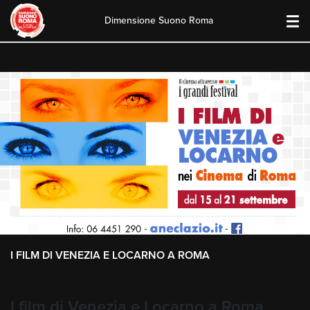
Dimensione Suono Roma
Skip
to
content
I FILM DI VENEZIA E LOCARNO A ROMA
I film di Venezia e Locarno a Roma