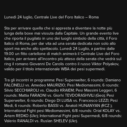
Lunedì 24 luglio, Centrale Live del Foro Italico – Roma
Sta per arrivare quella che si appresta a diventare la notte più
lunga della boxe mai vissuta dalla Capitale. Un grande evento live
che riporta il pugilato in uno dei luoghi simbolo della città, il Foro
Italico di Roma, per dar vita ad una serata dedicata non solo allo
sport ma anche allo spettacolo. Lunedì 24 Luglio, a partire dalle
19.00 un fitto cartellone di match animerà il Centrale Live del Foro
Italico, per arrivare all’incontro più atteso della serata che vedrà sul
ring il romano Giovanni De Carolis contro il russo Viktor Polyakov,
valido per il titolo internazionale WBA dei pesi supermedi.
Tra gli incontri in programma: Pesi Superwelter, 6 rounds: Damiano
FALCINELLI vs. Amedeo MAURIZIO; Pesi Mediomassimi, 6 rounds:
Silvio SECCHIAROLI vs. Claudio KRAIEM; Pesi Massimi Leggeri, 6
rounds: Mattia FARAONI vs. Giorhi TEVDORASHVILI (Geo); Pesi
Superwelter, 6 rounds: Diego DI LUISA vs. Francesco LEZZI; Pesi
Medi, 6 rounds: Roberto BASSI vs. Anatoli HUNANYAN (RCZ );
International Fight pesi Mediomassimi, 6/8 rounds: Orial KOLAY vs.
Artem REDKO (Ukr); International Fight pesi Supermedi, 6/8 rounds:
Valerio RANALDI vs. Ruslan SHELEV (Ukr).