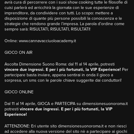
avrà cura di percorrere con i suoi show cooking tutte le filosofie di
cuisi parlerà ed arricchirà la giornata con le sue esperienze di
imprenditore, da condividere con tutti. Lo scopo: mettere a
disposizione di quante più persone possibili la conoscenza e le
strategie che rendono grande l’impresa. La parola d’ordine come
sempre sarà: RISULTATI, RISULTATI, RISULTATI!
Online: www.cannavacciuoloacademy.it
GIOCO ON AIR
Ascolta Dimensione Suono Roma: dal 11 al 14 aprile, potresti
vincere
due ingressi. E per i più fortunati, la VIP Experience
!
Per
partecipare basta inviare, appena sentirai in onda il gioco a
sorpresa, un sms con le parole chiave suggerite dai conduttori!
GIOCO ONLINE
Dal 11 al 14 aprile, GIOCA e PARTECIPA su dimensionesuonoroma.it
potresti
vincere
due ingressi. E per i più fortunati, la VIP
Experience
!
ATTENZIONE
: Eri utente sito dimensionesuonoroma.it e non riesci
ad accedere alla nuova versione del sito nè a partecipare ai giochi