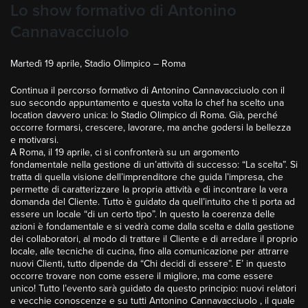
Lo show formativo di Antonino
Cannavacciuolo
Martedì 19 aprile, Stadio Olimpico – Roma
Continua il percorso formativo di Antonino Cannavacciuolo con il
suo secondo appuntamento e questa volta lo chef ha scelto una
location davvero unica: lo Stadio Olimpico di Roma. Già, perché
occorre formarsi, crescere, lavorare, ma anche godersi la bellezza
e motivarsi.
A Roma, il 19 aprile, ci si confronterà su un argomento
fondamentale nella gestione di un’attività di successo: “La scelta”. Si
tratta di quella visione dell’imprenditore che guida l’impresa, che
permette di caratterizzare la propria attività e di incontrare la vera
domanda del Cliente. Tutto è guidato da quell’intuito che ti porta ad
essere un locale “di un certo tipo”. In questo la coerenza delle
azioni è fondamentale e si vedrà come dalla scelta e dalla gestione
dei collaboratori, al modo di trattare il Cliente e di arredare il proprio
locale, alle tecniche di cucina, fino alla comunicazione per attrarre
nuovi Clienti, tutto dipende da “Chi decidi di essere”. E’ in questo
occorre trovare non come essere il migliore, ma come essere
unico! Tutto l’evento sarà guidato da questo principio: nuovi relatori
e vecchie conoscenze e su tutti Antonino Cannavacciuolo , il quale