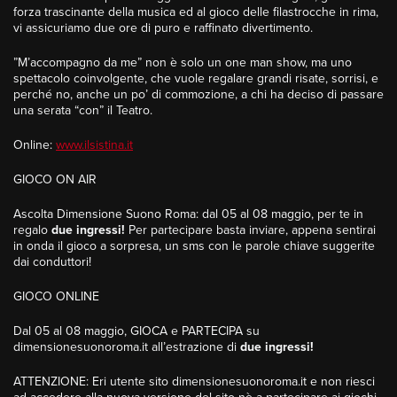
forza trascinante della musica ed al gioco delle filastrocche in rima,
vi assicuriamo due ore di puro e raffinato divertimento.
”M’accompagno da me” non è solo un one man show, ma uno
spettacolo coinvolgente, che vuole regalare grandi risate, sorrisi, e
perché no, anche un po’ di commozione, a chi ha deciso di passare
una serata “con” il Teatro.
Online:
www.ilsistina.it
GIOCO ON AIR
Ascolta Dimensione Suono Roma: dal 05 al 08 maggio, per te in
regalo
due ingressi!
Per partecipare basta inviare, appena sentirai
in onda il gioco a sorpresa, un sms con le parole chiave suggerite
dai conduttori!
GIOCO ONLINE
Dal 05 al 08 maggio, GIOCA e PARTECIPA su
dimensionesuonoroma.it all’estrazione di
due ingressi!
ATTENZIONE
: Eri utente sito dimensionesuonoroma.it e non riesci