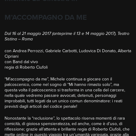
M’ACCOMPAGNO DA ME
Dal 16 al 21 maggio 2017 (anteprime il 13 e 14 maggio 2017), Teatro
Sistina – Roma
con Andrea Perrozzi, Gabriele Carbotti, Ludovica Di Donato, Alberta
Cipriani
con Band dal vivo
regia di Roberto Ciufoli
“M’accompagno da me”, Michele continua a giocare con il
palcoscenico, come nel sogno di “Mi hanno rimasto solo”, ma
questa volta il palcoscenico si trasforma in una cella del carcere,
nella quale vedremo passare avvocati, detenuti, personaggi
improbabili, tutti legati da un unico comun denominatore: i reati
previsti dagli articoli del codice penale!
Nonostante la “reclusione”, lo spettacolo riserva momenti di rara
comicità, di gioiosa spensieratezza, ed anche, come è d’uso, di
riflessione; grazie all’attenta e brillante regia di Roberto Ciufoli, che
mette ordine in questo viaggio tra un’umanità variegata, grazie alla