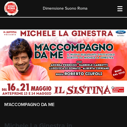
Dimensione Suono Roma
Skip
to
content
M’ACCOMPAGNO DA ME
Michele La Ginestra in