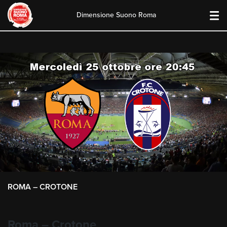
Dimensione Suono Roma
Skip
to
content
ROMA – CROTONE
Roma
–
Crotone