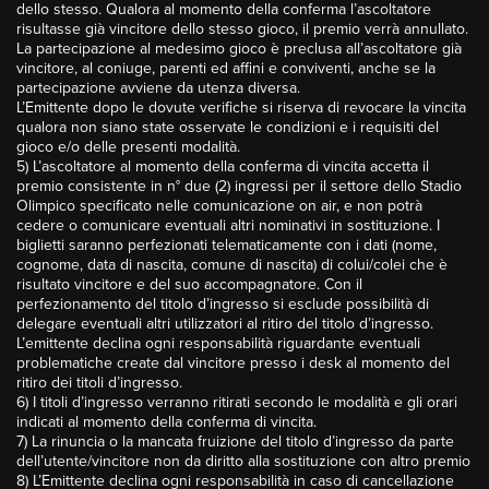
dello stesso. Qualora al momento della conferma l’ascoltatore
risultasse già vincitore dello stesso gioco, il premio verrà annullato.
La partecipazione al medesimo gioco è preclusa all’ascoltatore già
vincitore, al coniuge, parenti ed affini e conviventi, anche se la
partecipazione avviene da utenza diversa.
L’Emittente dopo le dovute verifiche si riserva di revocare la vincita
qualora non siano state osservate le condizioni e i requisiti del
gioco e/o delle presenti modalità.
5) L’ascoltatore al momento della conferma di vincita accetta il
premio consistente in n° due (2) ingressi per il settore dello Stadio
Olimpico specificato nelle comunicazione on air, e non potrà
cedere o comunicare eventuali altri nominativi in sostituzione. I
biglietti saranno perfezionati telematicamente con i dati (nome,
cognome, data di nascita, comune di nascita) di colui/colei che è
risultato vincitore e del suo accompagnatore. Con il
perfezionamento del titolo d’ingresso si esclude possibilità di
delegare eventuali altri utilizzatori al ritiro del titolo d’ingresso.
L’emittente declina ogni responsabilità riguardante eventuali
problematiche create dal vincitore presso i desk al momento del
ritiro dei titoli d’ingresso.
6) I titoli d’ingresso verranno ritirati secondo le modalità e gli orari
indicati al momento della conferma di vincita.
7) La rinuncia o la mancata fruizione del titolo d’ingresso da parte
dell’utente/vincitore non da diritto alla sostituzione con altro premio
8) L’Emittente declina ogni responsabilità in caso di cancellazione