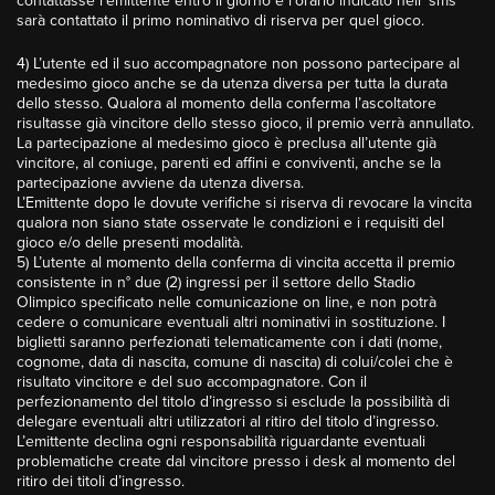
contattasse l’emittente entro il giorno e l’orario indicato nell’ sms
sarà contattato il primo nominativo di riserva per quel gioco.
4) L’utente ed il suo accompagnatore non possono partecipare al
medesimo gioco anche se da utenza diversa per tutta la durata
dello stesso. Qualora al momento della conferma l’ascoltatore
risultasse già vincitore dello stesso gioco, il premio verrà annullato.
La partecipazione al medesimo gioco è preclusa all’utente già
vincitore, al coniuge, parenti ed affini e conviventi, anche se la
partecipazione avviene da utenza diversa.
L’Emittente dopo le dovute verifiche si riserva di revocare la vincita
qualora non siano state osservate le condizioni e i requisiti del
gioco e/o delle presenti modalità.
5) L’utente al momento della conferma di vincita accetta il premio
consistente in n° due (2) ingressi per il settore dello Stadio
Olimpico specificato nelle comunicazione on line, e non potrà
cedere o comunicare eventuali altri nominativi in sostituzione. I
biglietti saranno perfezionati telematicamente con i dati (nome,
cognome, data di nascita, comune di nascita) di colui/colei che è
risultato vincitore e del suo accompagnatore. Con il
perfezionamento del titolo d’ingresso si esclude la possibilità di
delegare eventuali altri utilizzatori al ritiro del titolo d’ingresso.
L’emittente declina ogni responsabilità riguardante eventuali
problematiche create dal vincitore presso i desk al momento del
ritiro dei titoli d’ingresso.