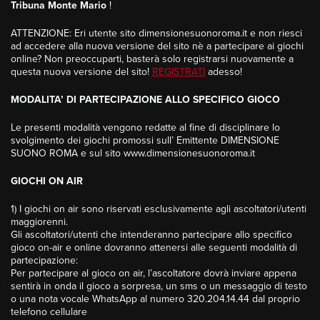
Tribuna Monte Mario
!
ATTENZIONE
: Eri utente sito dimensionesuonoroma.it e non riesci
ad accedere alla nuova versione del sito nè a partecipare ai giochi
online? Non preoccuparti, basterà solo registrarsi nuovamente a
questa nuova versione del sito!
REGISTRATI
adesso!
MODALITA’ DI PARTECIPAZIONE ALLO SPECIFICO GIOCO
Le presenti modalità vengono redatte al fine di disciplinare lo
svolgimento dei giochi promossi sull’ Emittente DIMENSIONE
SUONO ROMA e sul sito www.dimensionesuonoroma.it
GIOCHI ON AIR
1) I giochi on air sono riservati esclusivamente agli ascoltatori/utenti
maggiorenni.
Gli ascoltatori/utenti che intenderanno partecipare allo specifico
gioco on-air e online dovranno attenersi alle seguenti modalità di
partecipazione:
Per partecipare al gioco on air, l’ascoltatore dovrà inviare appena
sentirà in onda il gioco a sorpresa, un sms o un messaggio di testo
o una nota vocale WhatsApp al numero 320.204.14.44 dal proprio
telefono cellulare