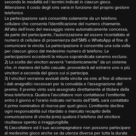
secondo le modalità ed i termini indicati in ciascun gioco.
Attenzione: il costo degli sms varia in funzione del proprio gestore
telefonico
La partecipazione sarà consentita solamente da un telefono
cellulare che consenta l’identificazione del numero chiamante.
All’atto dell’invio del messaggio viene automaticamente concessa,
da parte del partecipante, l’autorizzazione ad essere ricontattato al
numero di cellulare di provenienza dell’SMS o WhatsApp al fine di
comunicare la vincita. La partecipazione è consentita una sola volta
per ciascun gioco dal medesimo numero di telefono. Le
partecipazioni eccedenti la misura sopraindicata saranno escluse.
2) La scelta dei vincitori avverrà “randomicamente” da un sistema
che, in maniera del tutto casuale, provvederà ad estrarre uno o più
vincitori a seconda del gioco cui si partecipa.
3) I vincitori verranno avvisati della vincita via sms al fine di ottenere
i dati anagrafici necessari per la convalida e l’assegnazione del
premio. Il premio vinto sarà assegnato direttamente al titolare della
linea telefonica. Qualora l’ascoltatore non contattasse l’emittente
entro il giorno e l’orario indicato nel testo dell’SMS, sarà contattato
il primo nominativo di riserva per quel gioco. L’emittente declina
ogni responsabilità sul ritardato o mancato recapito della
comunicazione di vincita (sms) qualora il telefono del vincitore
risultasse spento o irraggiungibile.
4) L’ascoltatore ed il suo accompagnatore non possono partecipare
al medesimo gioco anche se da utenza diversa per tutta la durata