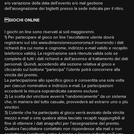
e/o variazione della data dell’evento e/o mal gestione
dell’assegnazione dei biglietti presso la sede indicata per il ritiro.
GIOCHI ONLINE
I giochi on line sono riservati ai soli maggiorenni.
1) Per partecipare al gioco on line l’ascoltatore utente dovrà
registrarsi sul sito www.dimensionesuonoroma.it inserendo i dati
richiesti (tra cui nome e cognome, indirizzo e-mail valido e recapito
telefonico valido). La registrazione sarà ritenuta valida solo se
completa di tutti i dati richiesti e dell’assenso al trattamento dei dati
personali. Quindi, accedendo alla sezione relativa al gioco e
cliccando sul bottone “partecipa” l’utente potrà concorrere alla
vincita del premio.
La partecipazione allo specifico gioco è consentita una sola volta
per ciascun nominativo e indirizzo e-mail. Le partecipazioni
eccedenti la misura sopraindicata saranno escluse.
2) La scelta dei vincitore avverrà “randomicamente” da un sistema
che, in maniera del tutto casuale, provvederà ad estrarre uno o più
vincitori.
3) L’utente che ha partecipato al gioco verrà avvisato della vincita
mezzo e-mail o sms qualora abbia lasciato recapiti raggiungibili al
fine di ottenere i dati anagrafici per l’assegnazione del premio.
Qualora l’ascoltatore contattato non rispondesse alla mail o non