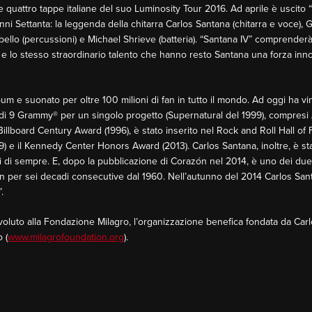
quattro tappe italiane del suo Luminosity Tour 2016. Ad aprile è uscito 
nni Settanta: la leggenda della chitarra Carlos Santana (chitarra e voce), G
ello (percussioni) e Michael Shrieve (batteria). “Santana IV” comprenderà 1
a e lo stesso straordinario talento che hanno resto Santana una forza in
bum e suonato per oltre 100 milioni di fan in tutto il mondo. Ad oggi ha v
di 9 Grammy® per un singolo progetto (Supernatural del 1999), compresi
Billboard Century Award (1996), è stato inserito nel Rock and Roll Hall of F
e il Kennedy Center Honors Award (2013). Carlos Santana, inoltre, è stat
isti di sempre. E, dopo la pubblicazione di Corazón nel 2014, è uno dei due so
 per sei decadi consecutive dal 1960. Nell’autunno del 2014 Carlos Santa
.
voluto alla Fondazione Milagro, l’organizzazione benefica fondata da Carl
 (
www.milagrofoundation.org
).