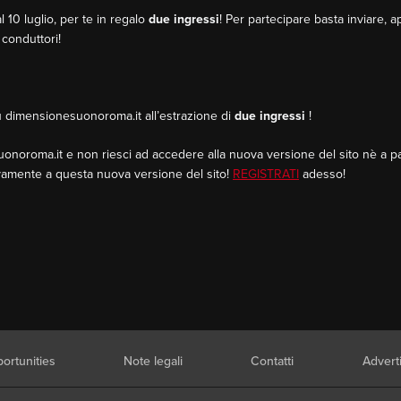
10 luglio, per te in regalo
due ingressi
! Per partecipare basta inviare, a
conduttori!
u dimensionesuonoroma.it all’estrazione di
due ingressi
!
uonoroma.it e non riesci ad accedere alla nuova versione del sito nè a pa
ovamente a questa nuova versione del sito!
REGISTRATI
adesso!
ortunities
Note legali
Contatti
Advert