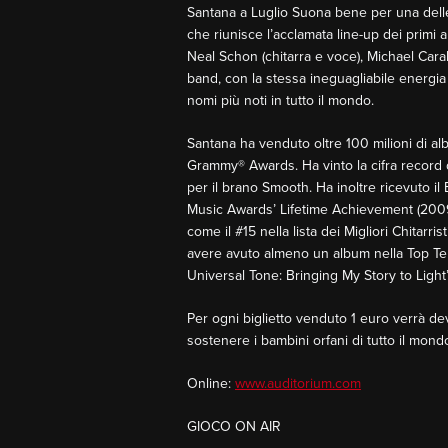
Santana a Luglio Suona bene per una delle 
che riunisce l’acclamata line-up dei primi a
Neal Schon (chitarra e voce), Michael Carab
band, con la stessa ineguagliabile energi
nomi più noti in tutto il mondo.
Santana ha venduto oltre 100 milioni di al
Grammy® Awards. Ha vinto la cifra record 
per il brano Smooth. Ha inoltre ricevuto il 
Music Awards’ Lifetime Achievement (2009) 
come il #15 nella lista dei Migliori Chitarr
avere avuto almeno un album nella Top Ten
Universal Tone: Bringing My Story to Light”
Per ogni biglietto venduto 1 euro verrà de
sostenere i bambini orfani di tutto il mondo
Online:
www.auditorium.com
GIOCO ON AIR