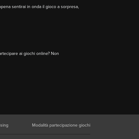
ppena sentirai in onda il gioco a sorpresa,
rtecipare ai giochi online? Non
ising
Modalità partecipazione giochi