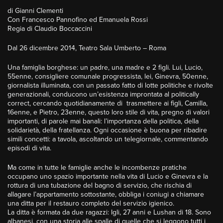
di Gianni Clementi
Con Francesco Pannofino ed Emanuela Rossi
Regia di Claudio Boccaccini
Dal 26 dicembre 2014, Teatro Sala Umberto – Roma
Una famiglia borghese: un padre, una madre e 2 figli. Lui, Lucio,
55enne, consigliere comunale progressista, lei, Ginevra, 50enne,
giornalista illuminata, con un passato fatto di lotte politiche e rivolte
generazionali, conducono un’esistenza improntata al politically
correct, cercando quotidianamente di trasmettere ai figli, Camilla,
16enne, e Pietro, 23enne, questo loro stile di vita, pregno di valori
importanti, di parole mai banali: l’importanza della politica, della
solidarietà, della fratellanza. Ogni occasione è buona per ribadire
simili concetti: a tavola, ascoltando un telegiornale, commentando
episodi di vita.
Ma come in tutte le famiglie anche le incombenze pratiche
occupano uno spazio importante nella vita di Lucio e Ginevra e la
rottura di una tubazione del bagno di servizio, che rischia di
allagare l’appartamento sottostante, obbliga i coniugi a chiamare
una ditta per il restauro completo del servizio igienico.
La ditta è formata da due ragazzi: Igli, 27 anni e Lushan di 18. Sono
albanesi, con una storia alle spalle di quelle che si leggono tutti i