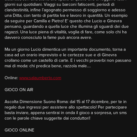
giorni sui quotidiani. Viaggi su barconi fatiscenti, periodi di
clandestinità, infine l’agognato permesso di soggiorno e adesso
una Ditta, con tanto di partita Iva e lavoro in quantità. Un esempio
da seguire per Camilla e Pietro! E’ questo che Lucio e Ginevra
pensano, guardando a quella luce che illumina gli sguardi dei due
ragazzi. Una luce piena di vitalità, voglia di fare, come solo chi ha
davvero conosciuto la fame può ancora avere.
Ma un giorno Lucio dimentica un importante documento, torna a
casa ad un orario imprevisto e le certezze sue e di Ginevra
crollano come un castello di carte. E i vecchi proverbi non passano
mai di moda: chi predica bene, razzola male….
Online:
www.salaumberto.com
GIOCO ON AIR
Ascolta Dimensione Suono Roma: dal 15 al 17 dicembre, per te in
regalo due ingressi per assistere allo spettacolo! Per partecipare
basta inviare, appena sentirai in onda il gioco a sorpresa, un sms
con le parole chiave suggerite dai conduttori!
GIOCO ONLINE