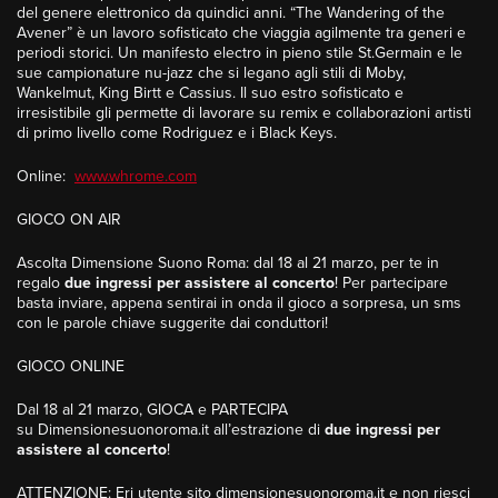
del genere elettronico da quindici anni. “The Wandering of the
Avener” è un lavoro sofisticato che viaggia agilmente tra generi e
periodi storici. Un manifesto electro in pieno stile St.Germain e le
sue campionature nu-jazz che si legano agli stili di Moby,
Wankelmut, King Birtt e Cassius. Il suo estro sofisticato e
irresistibile gli permette di lavorare su remix e collaborazioni artisti
di primo livello come Rodriguez e i Black Keys.
Online:
www.whrome.com
GIOCO ON AIR
Ascolta Dimensione Suono Roma: dal 18 al 21 marzo, per te in
regalo
due ingressi per assistere al concerto
! Per partecipare
basta inviare, appena sentirai in onda il gioco a sorpresa, un sms
con le parole chiave suggerite dai conduttori!
GIOCO ONLINE
Dal 18 al 21 marzo, GIOCA e PARTECIPA
su Dimensionesuonoroma.it all’estrazione di
due ingressi
per
assistere al concerto
!
ATTENZIONE
: Eri utente sito dimensionesuonoroma.it e non riesci