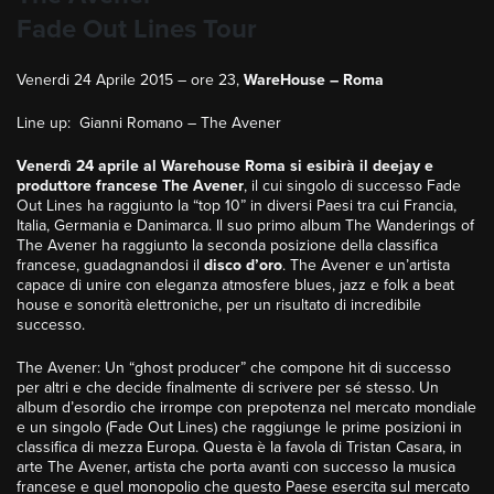
Fade Out Lines Tour
Venerdi 24 Aprile 2015 – ore 23,
WareHouse – Roma
Line up: Gianni Romano – The Avener
Venerdì 24 aprile al Warehouse Roma si esibirà il deejay e
produttore francese The Avener
, il cui singolo di successo Fade
Out Lines ha raggiunto la “top 10” in diversi Paesi tra cui Francia,
Italia, Germania e Danimarca. Il suo primo album The Wanderings of
The Avener ha raggiunto la seconda posizione della classifica
francese, guadagnandosi il
disco d’oro
. The Avener e un’artista
capace di unire con eleganza atmosfere blues, jazz e folk a beat
house e sonorità elettroniche, per un risultato di incredibile
successo.
The Avener: Un “ghost producer” che compone hit di successo
per altri e che decide finalmente di scrivere per sé stesso. Un
album d’esordio che irrompe con prepotenza nel mercato mondiale
e un singolo (Fade Out Lines) che raggiunge le prime posizioni in
classifica di mezza Europa. Questa è la favola di Tristan Casara, in
arte The Avener, artista che porta avanti con successo la musica
francese e quel monopolio che questo Paese esercita sul mercato