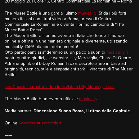
20 maggio 2017, ore 16, Centro Commerciale La Romanina – Roma
The Muser Battle è una gara all’ultimo
musical.ly
! Sfida i più forti
musers italiani con i tuoi video a Roma, presso il Centro
Commerciale La Romanina e diventa il primo campione di “The
Muser Battle Roma”!
The Muser Battle è il primo evento in Italia che fonde il mondo
online e offline in una maniera originale e divertente, utilizzando
musical.ly, l’APP più cool del momento!
Otto partecipanti si sfideranno su un palco a suon di
musical.ly
. I
nostri quattro giudici, , le webstar Lilly Meraviglia, Chiara Di Quarto,
Adriana Spink e il b-boy Roman Froza, decreteranno in base ad
originalità, tecnica, stile e simpatia chi sarà il vincitore di The Muser
Battle!
>>> Guarda la nostra video intervista a Lilly Meraviglia <<<
The Muser Battle è un evento ufficiale
musical.ly
.
Media partner:
Dimensione Suono Roma, il ritmo della Capitale
.
Online:
www.themuserbattle.it
——