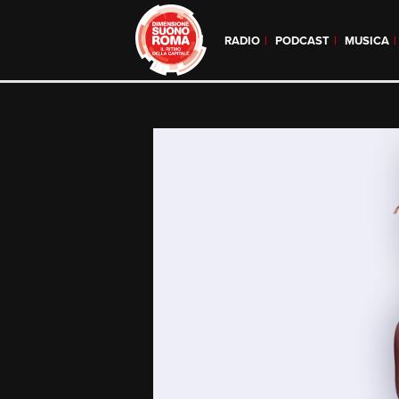
RADIO
PODCAST
MUSICA
Skip
to
content