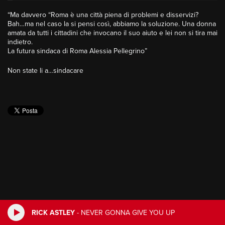
“Ma davvero “Roma è una città piena di problemi e disservizi?
Bah…ma nel caso la si pensi così, abbiamo la soluzione. Una donna
amata da tutti i cittadini che invocano il suo aiuto e lei non si tira mai
indietro.
La futura sindaca di Roma Alessia Pellegrino”
Non state li a…sindacare
RICK ASTLEY
-
NEVER GONNA GIVE YOU UP