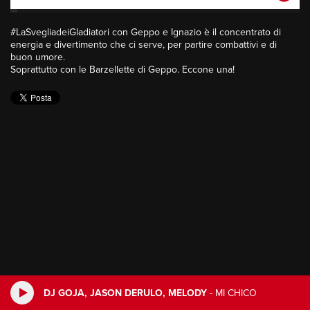
#LaSvegliadeiGladiatori con Geppo e Ignazio è il concentrato di
energia e divertimento che ci serve, per partire combattivi e di
buon umore.
Soprattutto con le Barzellette di Geppo. Eccone una!
DJ GOJA, JASON DERULO, MELODY
-
MI CHICO