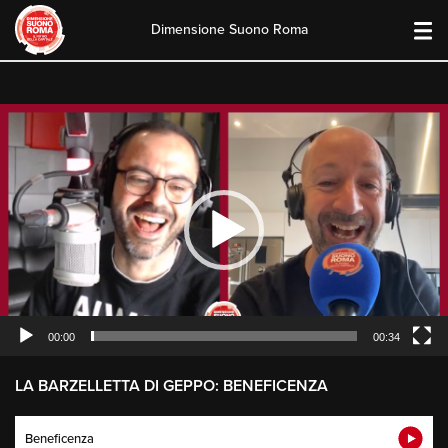
Dimensione Suono Roma
Skip
to
content
Video
Player
00:00
00:34
LA BARZELLETTA DI GEPPO: BENEFICENZA
Beneficenza