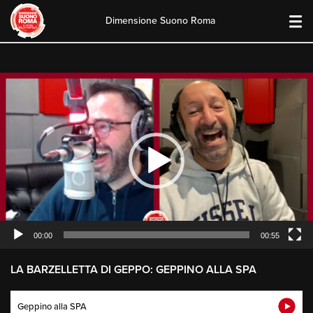
Dimensione Suono Roma
Skip
to
content
Video
Player
00:00
00:55
LA BARZELLETTA DI GEPPO: GEPPINO ALLA SPA
Geppino alla SPA