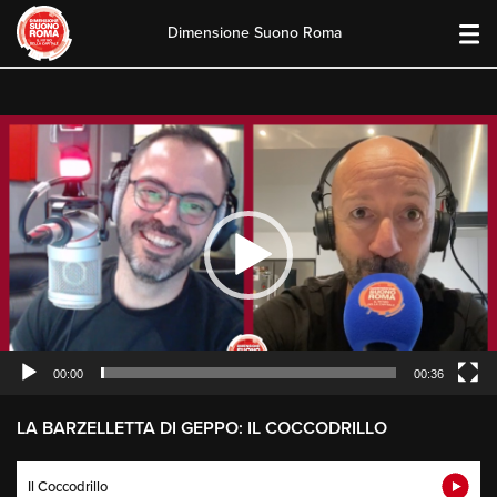
Dimensione Suono Roma
Skip
to
content
Video
Player
00:00
00:36
LA BARZELLETTA DI GEPPO: IL COCCODRILLO
Il Coccodrillo