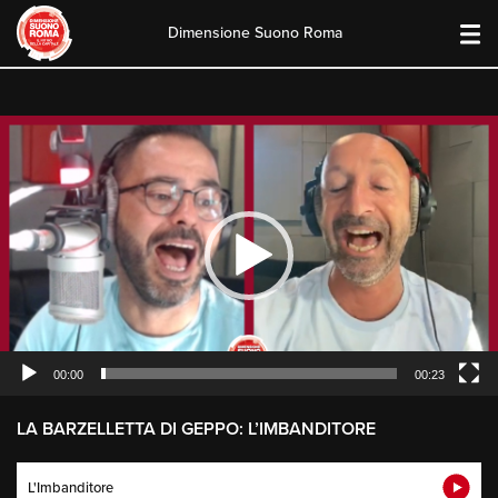
Dimensione Suono Roma
Skip
to
content
Video
Player
00:00
00:23
LA BARZELLETTA DI GEPPO: L’IMBANDITORE
L'Imbanditore