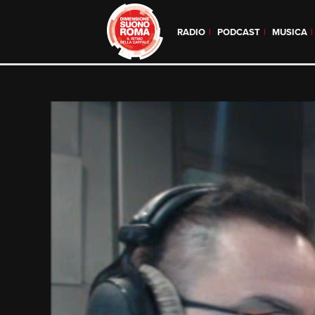
RADIO
PODCAST
MUSICA
Skip
to
content
Video
Player