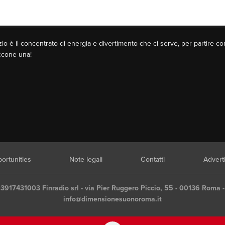
o è il concentrato di energia e divertimento che ci serve, per partire co
Eccone una!
ortunities
Note legali
Contatti
Advert
03917431003 Finradio srl - via Pier Ruggero Piccio, 55 - 00136 Roma -
info@dimensionesuonoroma.it