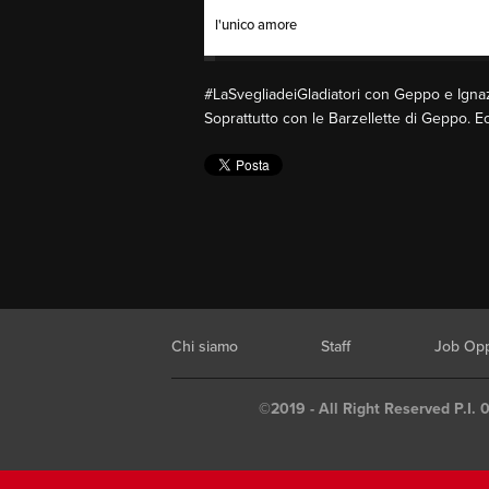
l'unico amore
#LaSvegliadeiGladiatori con Geppo e Ignazi
Soprattutto con le Barzellette di Geppo. 
Chi siamo
Staff
Job Opp
©2019 - All Right Reserved P.I. 