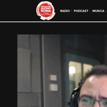
RADIO
PODCAST
MUSICA
Skip
to
content
Video
Player