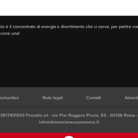
o è il concentrato di energia e divertimento che ci serve, per partire co
Eccone una!
ortunities
Note legali
Contatti
Advert
03917431003 Finradio srl - via Pier Ruggero Piccio, 55 - 00136 Roma -
info@dimensionesuonoroma.it