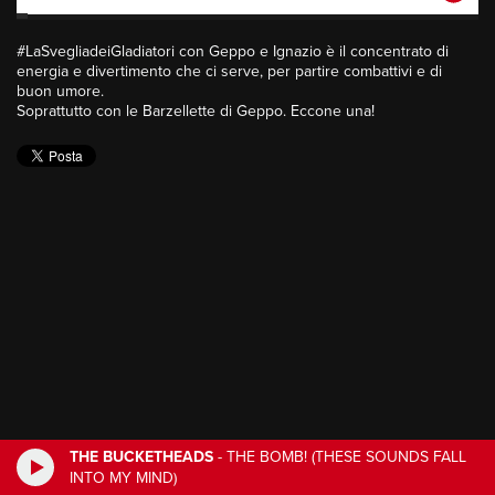
#LaSvegliadeiGladiatori con Geppo e Ignazio è il concentrato di
energia e divertimento che ci serve, per partire combattivi e di
buon umore.
Soprattutto con le Barzellette di Geppo. Eccone una!
THE BUCKETHEADS
-
THE BOMB! (THESE SOUNDS FALL
INTO MY MIND)