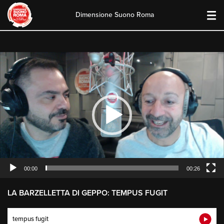
Dimensione Suono Roma
Skip
to
content
Video
Player
00:00
00:26
LA BARZELLETTA DI GEPPO: TEMPUS FUGIT
tempus fugit