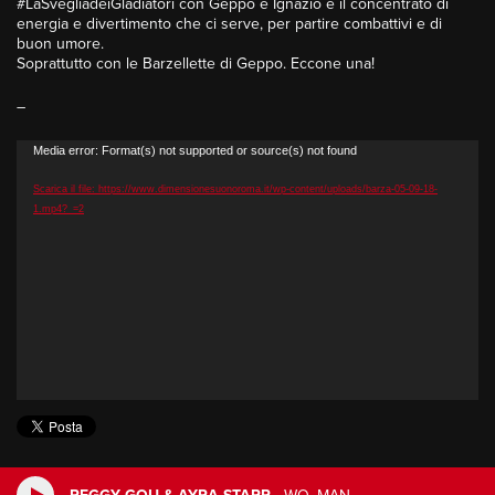
#LaSvegliadeiGladiatori con Geppo e Ignazio è il concentrato di
energia e divertimento che ci serve, per partire combattivi e di
buon umore.
Soprattutto con le Barzellette di Geppo. Eccone una!
–
Video
Media error: Format(s) not supported or source(s) not found
Player
Scarica il file: https://www.dimensionesuonoroma.it/wp-content/uploads/barza-05-09-18-
1.mp4?_=2