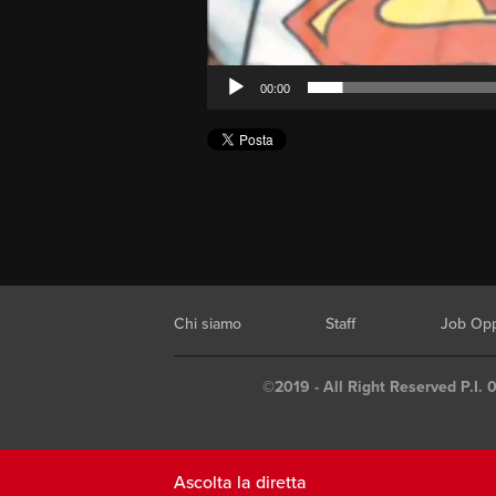
00:00
Chi siamo
Staff
Job Opp
©2019 - All Right Reserved P.I. 
Ascolta la diretta