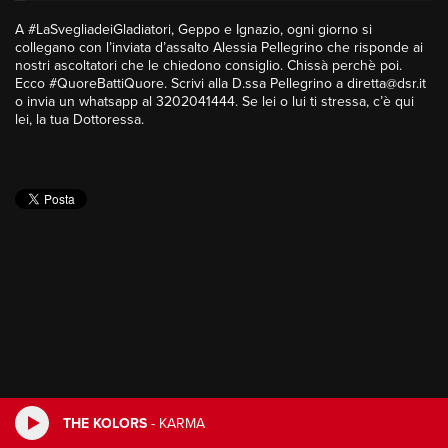
A #LaSvegliadeiGladiatori, Geppo e Ignazio, ogni giorno si
collegano con l’inviata d’assalto Alessia Pellegrino che risponde ai
nostri ascoltatori che le chiedono consiglio. Chissà perchè poi.
Ecco #QuoreBattiQuore. Scrivi alla D.ssa Pellegrino a diretta@dsr.it
o invia un whatsapp al 3202041444. Se lei o lui ti stressa, c’è qui
lei, la tua Dottoressa.
THE KOLORS
-
KARMA