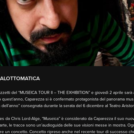
ALALOTTOMATICA
zzetti del “MUSEICA TOUR II – THE EXHIBITION” e giovedì 2 aprile sarà a
to quest’anno, Caparezza si è confermato protagonista del panorama musi
dell’anno” consegnata durante la serata del 6 dicembre al Teatro Ariston
eles da Chris Lord-Alge, “Museica” è considerato da Caparezza il suo nu
ll’arte, le tracce sono un’audioguida delle sue visioni messe in mostra.
are un concetto. Concetto ripreso anche nel recente tour di successo che l