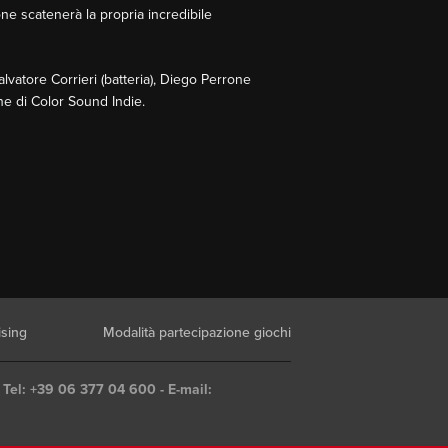
ne scatenerà la propria incredibile
lvatore Corrieri (batteria), Diego Perrone
one di Color Sound Indie.
ising
Modalità partecipazione giochi
 Tel: +39 06 377 04 600 - E-mail: