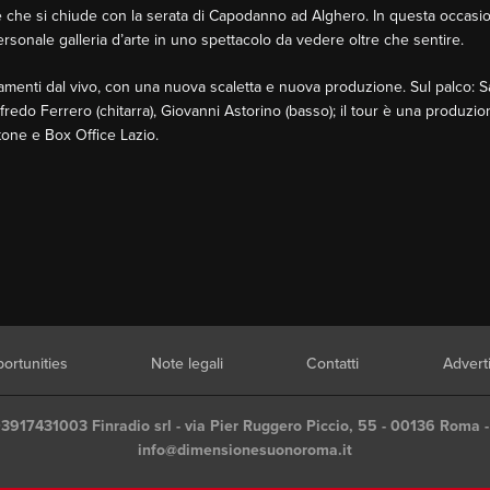
 e che si chiude con la serata di Capodanno ad Alghero. In questa occasio
ersonale galleria d’arte in uno spettacolo da vedere oltre che sentire.
amenti dal vivo, con una nuova scaletta e nuova produzione. Sul palco: Sa
lfredo Ferrero (chitarra), Giovanni Astorino (basso); il tour è una produzi
etone e Box Office Lazio.
ortunities
Note legali
Contatti
Advert
03917431003 Finradio srl - via Pier Ruggero Piccio, 55 - 00136 Roma -
info@dimensionesuonoroma.it