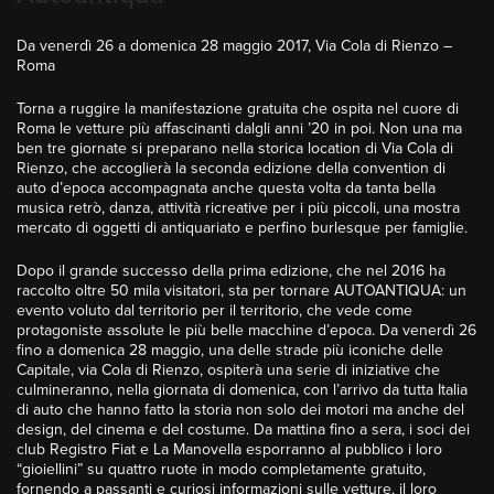
Da venerdì 26 a domenica 28 maggio 2017, Via Cola di Rienzo –
Roma
Torna a ruggire la manifestazione gratuita che ospita nel cuore di
Roma le vetture più affascinanti dalgli anni ’20 in poi. Non una ma
ben tre giornate si preparano nella storica location di Via Cola di
Rienzo, che accoglierà la seconda edizione della convention di
auto d’epoca accompagnata anche questa volta da tanta bella
musica retrò, danza, attività ricreative per i più piccoli, una mostra
mercato di oggetti di antiquariato e perfino burlesque per famiglie.
Dopo il grande successo della prima edizione, che nel 2016 ha
raccolto oltre 50 mila visitatori, sta per tornare AUTOANTIQUA: un
evento voluto dal territorio per il territorio, che vede come
protagoniste assolute le più belle macchine d’epoca. Da venerdì 26
fino a domenica 28 maggio, una delle strade più iconiche delle
Capitale, via Cola di Rienzo, ospiterà una serie di iniziative che
culmineranno, nella giornata di domenica, con l’arrivo da tutta Italia
di auto che hanno fatto la storia non solo dei motori ma anche del
design, del cinema e del costume. Da mattina fino a sera, i soci dei
club Registro Fiat e La Manovella esporranno al pubblico i loro
“gioiellini” su quattro ruote in modo completamente gratuito,
fornendo a passanti e curiosi informazioni sulle vetture, il loro