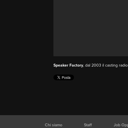
Speaker Factory
, dal 2003 il casting radi
Chi siamo
Staff
Job Opp