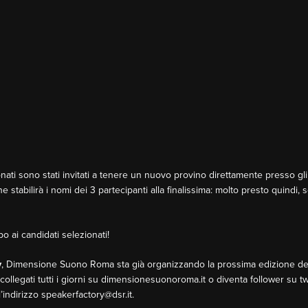
ionati sono stati invitati a tenere un nuovo provino direttamente presso gli
ne stabilirà i nomi dei 3 partecipanti alla finalissima: molto presto quindi,
upo ai candidati selezionati!
y
, Dimensione Suono Roma sta già organizzando la prossima edizione del 
llegati tutti i giorni su dimensionesuonoroma.it o diventa follower su t
ll’indirizzo speakerfactory@dsr.it.