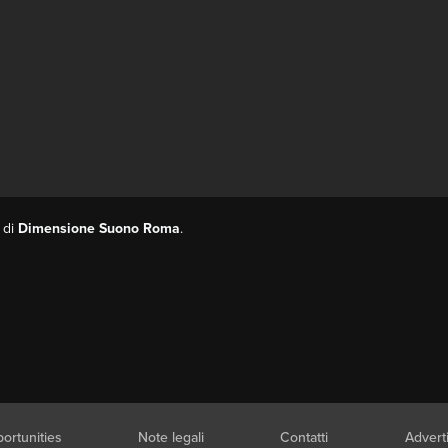
o di
Dimensione Suono Roma
.
ortunities
Note legali
Contatti
Advert