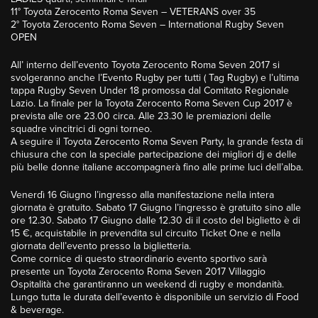
11° Toyota Zerocento Roma Seven – VETERANS over 35
2° Toyota Zerocento Roma Seven – International Rugby Seven
OPEN
All’ interno dell’evento Toyota Zerocento Roma Seven 2017 si
svolgeranno anche l’Evento Rugby per tutti ( Tag Rugby) e l’ultima
tappa Rugby Seven Under 18 promossa dal Comitato Regionale
Lazio. La finale per la Toyota Zerocento Roma Seven Cup 2017 è
prevista alle ore 23.00 circa. Alle 23.30 le premiazioni delle
squadre vincitrici di ogni torneo.
A seguire il Toyota Zerocento Roma Seven Party, la grande festa di
chiusura che con la speciale partecipazione dei migliori dj e delle
più belle donne italiane accompagnerà fino alle prime luci dell’alba.
Venerdì 16 Giugno l’ingresso alla manifestazione nella intera
giornata è gratuito. Sabato 17 Giugno l’ingresso è gratuito sino alle
ore 12.30. Sabato 17 Giugno dalle 12.30 di il costo del biglietto è di
15 €, acquistabile in prevendita sul circuito Ticket One e nella
giornata dell’evento presso la biglietteria.
Come cornice di questo straordinario evento sportivo sarà
presente un Toyota Zerocento Roma Seven 2017 Villaggio
Ospitalità che garantiranno un weekend di rugby e mondanità.
Lungo tutta le durata dell’evento è disponibile un servizio di Food
& beverage.