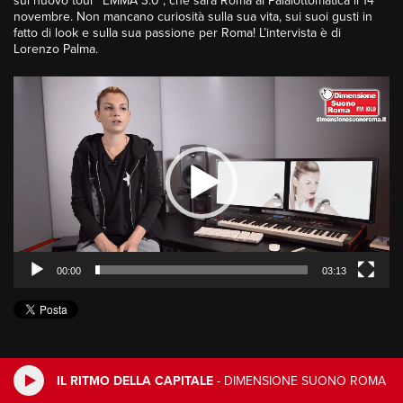
sul nuovo tour “EMMA 3.0”, che sarà Roma al Palalottomatica il 14
novembre. Non mancano curiosità sulla sua vita, sui suoi gusti in
fatto di look e sulla sua passione per Roma! L’intervista è di
Lorenzo Palma.
Video
Player
00:00
03:13
IL RITMO DELLA CAPITALE
-
DIMENSIONE SUONO ROMA