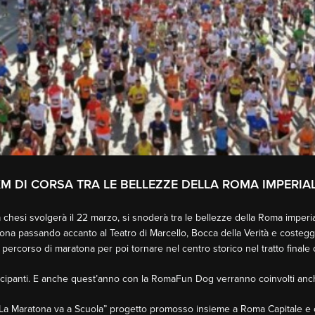
KM DI CORSA TRA LE BELLEZZE DELLA ROMA IMPERIA
 chesi svolgerà il 22 marzo, si snoderà tra le bellezze della Roma imperial
ratona passando accanto al Teatro di Marcello, Bocca della Verità e coste
 percorso di maratona per poi tornare nel centro storico nel tratto finale 
ipanti. E anche quest’anno con la RomaFun Dog verranno coinvolti anche i
 “La Maratona va a Scuola” progetto promosso insieme a Roma Capitale e c