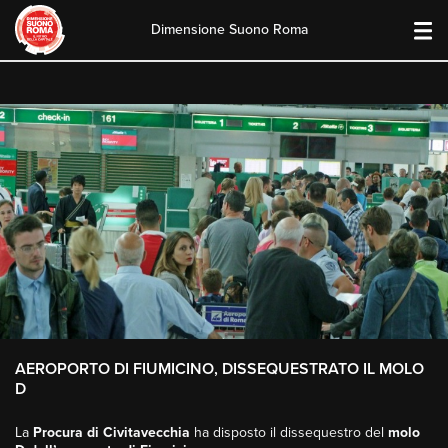
Dimensione Suono Roma
Skip
to
content
AEROPORTO DI FIUMICINO, DISSEQUESTRATO IL MOLO
D
La
Procura di Civitavecchia
ha disposto il dissequestro del
molo