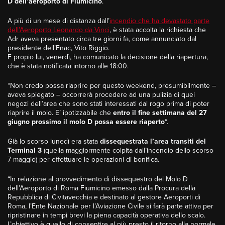
D dell’aeroporto di Fiumicino
.
A più di un mese di distanza dall’
incendio che ha devastato parte
dell’Aeroporto Leonardo da Vinci
, è stata accolta la richiesta che
Adr aveva presentato circa tre giorni fa, come annunciato dal
presidente dell’Enac, Vito Riggio.
E propio lui, venerdì, ha comunicato la decisione della riapertura,
che è stata notificata intorno alle 18:00.
“Non credo possa riaprire per questo weekend, presumibilmente –
aveva spiegato – occorrerà procedere ad una pulizia di quei
negozi dell’area che sono stati interessati dal rogo prima di poter
riaprire il molo. E’ ipotizzabile che
entro il fine settimana del 27
giugno prossimo il molo D possa essere riaperto
“.
Già lo scorso lunedì era stata
dissequestrata l’area transiti del
Terminal 3
(quella maggiormente colpita dall’incendio dello scorso
7 maggio) per effettuare le operazioni di bonifica.
“In relazione al provvedimento di dissequestro del Molo D
dell’Aeroporto di Roma Fiumicino emesso dalla Procura della
Repubblica di Civitavecchia e destinato al gestore Aeroporti di
Roma, l’Ente Nazionale per l’Aviazione Civile si farà parte attiva per
ripristinare in tempi brevi la piena capacità operativa dello scalo.
L’obiettivo è quello di consentire al più presto il ritorno alla normale