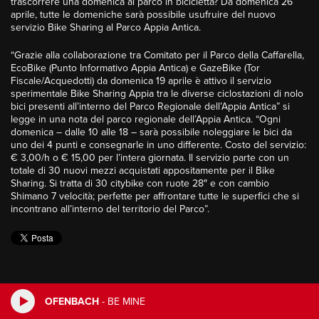
trascorrere una domenica al parco in bicicletta? Da domenica 26
aprile, tutte le domeniche sarà possibile usufruire del nuovo
servizio Bike Sharing al Parco Appia Antica.
“Grazie alla collaborazione tra Comitato per il Parco della Caffarella,
EcoBike (Punto Informativo Appia Antica) e GazeBike (Tor
Fiscale/Acquedotti) da domenica 19 aprile è attivo il servizio
sperimentale Bike Sharing Appia tra le diverse ciclostazioni di nolo
bici presenti all’interno del Parco Regionale dell’Appia Antica” si
legge in una nota del parco regionale dell’Appia Antica. “Ogni
domenica – dalle 10 alle 18 – sarà possibile noleggiare le bici da
uno dei 4 punti e consegnarle in uno differente. Costo del servizio:
€ 3,00/h o € 15,00 per l’intera giornata. Il servizio parte con un
totale di 30 nuovi mezzi acquistati appositamente per il Bike
Sharing. Si tratta di 30 citybike con ruote 28″ e con cambio
Shimano 7 velocità; perfette per affrontare tutte le superfici che si
incontrano all’interno del territorio del Parco”.
OFENBACH
-
BE MINE