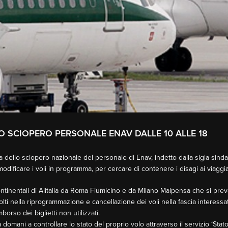
TO SCIOPERO PERSONALE ENAV DALLE 10 ALLE 18
 dello sciopero nazionale del personale di Enav, indetto dalla sigla sinda
odificare i voli in programma, per cercare di contenere i disagi ai viaggia
ontinentali di Alitalia da Roma Fiumicino e da Milano Malpensa che si prev
volti nella riprogrammazione e cancellazione dei voli nella fascia interess
mborso dei biglietti non utilizzati.
enza domani a controllare lo stato del proprio volo attraverso il servizio ‘Stat