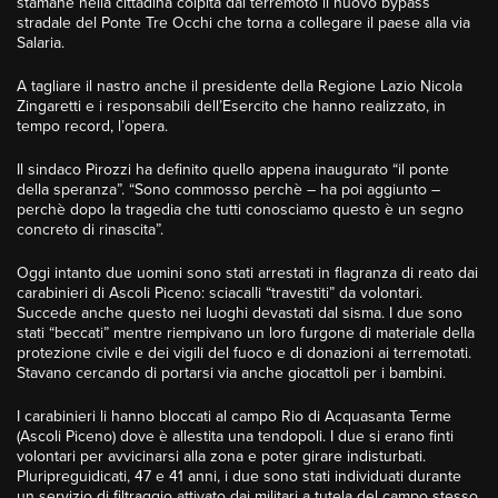
stamane nella cittadina colpita dal terremoto il nuovo bypass
stradale del Ponte Tre Occhi che torna a collegare il paese alla via
Salaria.
A tagliare il nastro anche il presidente della Regione Lazio Nicola
Zingaretti e i responsabili dell’Esercito che hanno realizzato, in
tempo record, l’opera.
Il sindaco Pirozzi ha definito quello appena inaugurato “il ponte
della speranza”. “Sono commosso perchè – ha poi aggiunto –
perchè dopo la tragedia che tutti conosciamo questo è un segno
concreto di rinascita”.
Oggi intanto due uomini sono stati arrestati in flagranza di reato dai
carabinieri di Ascoli Piceno: sciacalli “travestiti” da volontari.
Succede anche questo nei luoghi devastati dal sisma. I due sono
stati “beccati” mentre riempivano un loro furgone di materiale della
protezione civile e dei vigili del fuoco e di donazioni ai terremotati.
Stavano cercando di portarsi via anche giocattoli per i bambini.
I carabinieri li hanno bloccati al campo Rio di Acquasanta Terme
(Ascoli Piceno) dove è allestita una tendopoli. I due si erano finti
volontari per avvicinarsi alla zona e poter girare indisturbati.
Pluripreguidicati, 47 e 41 anni, i due sono stati individuati durante
un servizio di filtraggio attivato dai militari a tutela del campo stesso,