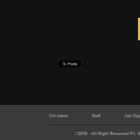
Chi siamo
Staff
Job Opp
©2019 - All Right Reserved P.I. 