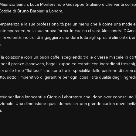
 Maurizio Santin, Luca Montersino e Giuseppe Giuliano e che vanta colla
Cotidie di Bruno Barbieri a Londra.
competenza e la sua professionalità per un menu che è come una madele
ontemporaneo nella sua nuova forma. In cucina ci sarà Alessandra D’Amato
 la volontà, inoltre, di ingaggiare una dura lotta agli sprechi alimentari,
.
la colazione (con un buon caffè, scegliendo tra le diverse miscele in carta
r il pranzo (sandwich, bagel, zuppe ed estratti con ingredienti freschi), 
elle torte “fluffose” che sono tra le specialità delle padrone di casa) e a
l tutto, sotto l’imperativo di garantire per ogni cosa l’alta qualità degli ingr
 designer Ilaria Innocenti e Giorgio Laboratore che, dopo aver conosciuto
zionale. Una dimensione quasi domestica, una grande cucina dove invitar
.