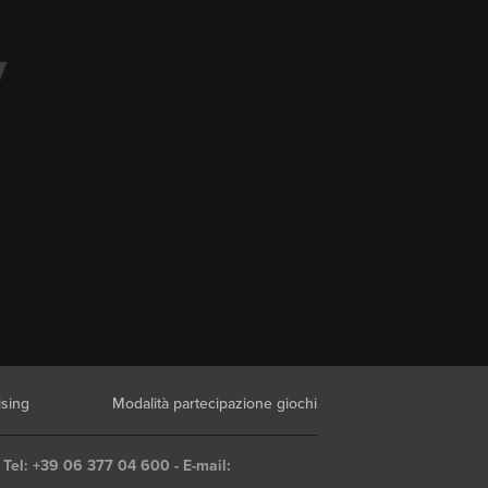
ising
Modalità partecipazione giochi
 Tel: +39 06 377 04 600 - E-mail: