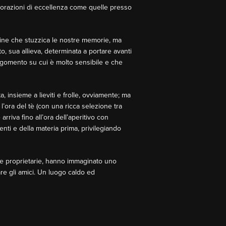
borazioni di eccellenza come quelle presso
ine che stuzzica le nostre memorie, ma
, sua allieva, determinata a portare avanti
 argomento su cui è molto sensibile e che
, insieme a lieviti e frolle, ovviamente; ma
l’ora del tè (con una ricca selezione tra
rriva fino all’ora dell’aperitivo con
edienti e della materia prima, privilegiando
 le proprietarie, hanno immaginato uno
e gli amici. Un luogo caldo ed