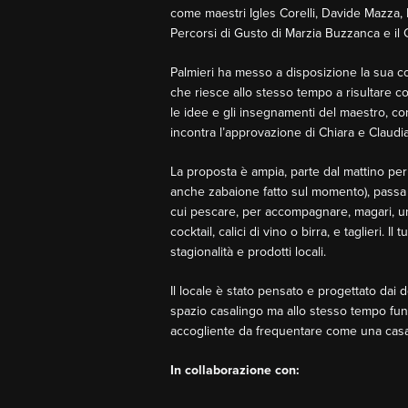
come maestri Igles Corelli, Davide Mazza,
Percorsi di Gusto di Marzia Buzzanca e il 
Palmieri ha messo a disposizione la sua 
che riesce allo stesso tempo a risultare c
le idee e gli insegnamenti del maestro, con
incontra l’approvazione di Chiara e Claudia
La proposta è ampia, parte dal mattino per 
anche zabaione fatto sul momento), passa pe
cui pescare, per accompagnare, magari, una d
cocktail, calici di vino o birra, e taglieri. I
stagionalità e prodotti locali.
Il locale è stato pensato e progettato dai
spazio casalingo ma allo stesso tempo fun
accogliente da frequentare come una casa
In collaborazione con: