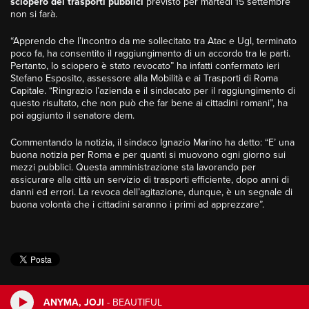
sciopero dei trasporti pubblici
previsto per martedì 15 settembre
non si farà.
“Apprendo che l’incontro da me sollecitato tra Atac e Ugl, terminato
poco fa, ha consentito il raggiungimento di un accordo tra le parti.
Pertanto, lo sciopero è stato revocato” ha infatti confermato ieri
Stefano Esposito, assessore alla Mobilità e ai Trasporti di Roma
Capitale. “Ringrazio l’azienda e il sindacato per il raggiungimento di
questo risultato, che non può che far bene ai cittadini romani”, ha
poi aggiunto il senatore dem.
Commentando la notizia, il sindaco Ignazio Marino ha detto: “E’ una
buona notizia per Roma e per quanti si muovono ogni giorno sui
mezzi pubblici. Questa amministrazione sta lavorando per
assicurare alla città un servizio di trasporti efficiente, dopo anni di
danni ed errori. La revoca dell’agitazione, dunque, è un segnale di
buona volontà che i cittadini saranno i primi ad apprezzare”.
ANYMA, JOJI
-
BEAUTIFUL