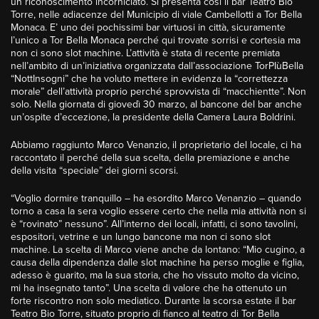
un riconoscimento incorniciato. Si presenta così il bar Teatro Bio
Torre, nelle adiacenze del Municipio di viale Cambellotti a Tor Bella
Monaca. E’ uno dei pochissimi bar virtuosi in città, sicuramente
l’unico a Tor Bella Monaca perché qui trovate sorrisi e cortesia ma
non ci sono slot machine. L’attività è stata di recente premiata
nell’ambito di un’iniziativa organizzata dall’associazione TorPIùBella
“NottInsogni” che ha voluto mettere in evidenza la “correttezza
morale” dell’attività proprio perché sprovvista di “macchientte”. Non
solo. Nella giornata di giovedì 30 marzo, al bancone del bar anche
un’ospite d’eccezione, la presidente della Camera Laura Boldrini.
Abbiamo raggiunto Marco Venanzio, il proprietario del locale, ci ha
raccontato il perché della sua scelta, della premiazione e anche
della visita “speciale” dei giorni scorsi.
“Voglio dormire tranquillo – ha esordito Marco Venanzio – quando
torno a casa la sera voglio essere certo che nella mia attività non si
è “rovinato” nessuno”. All’interno dei locali, infatti, ci sono tavolini,
espositori, vetrine e un lungo bancone ma non ci sono slot
machine. La scelta di Marco viene anche da lontano: “Mio cugino, a
causa della dipendenza dalle slot machine ha perso moglie e figlia,
adesso è guarito, ma la sua storia, che ho vissuto molto da vicino,
mi ha insegnato tanto”. Una scelta di valore che ha ottenuto un
forte riscontro non solo mediatico. Durante la scorsa estate il bar
Teatro Bio Torre, situato proprio di fianco al teatro di Tor Bella