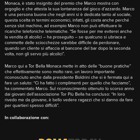
Monaca, è stato insignito del premio che Marco mostra con
orgoglio e che attesta la sua lontananza dal gioco d’azzardo. Marco
è una persona buona che negli anni si è dedicata tanto al sociale,
questa scelta in termini economici, infatti, gli costa anche perché
senza slot machine, ad esempio Marco non può effettuare le
ricariche telefoniche telematiche. “Se fosse per me eviterei anche
la vendita di alcolici – ha proseguito – se qualcuno si ubriaca e
commette delle sciocchezze sarebbe difficile da perdonare,
quando un cliente si affaccia al bancone del bar dopo la seconda
volta, non gli servo più alcolici”.
Marco qui a Tor Bella Monaca mette in atto delle “buone pratiche”
che effettivamente sono molto rare, un lavoro importante
riconosciuto anche dalla presidente Boldrini che si è fermata qui a
fare un saluto: “Ci ha fatto i complimenti per quello che facciamo”,
ha commentato Marco. Sul riconoscimento ottenuto lo scorso anno
dai giovani dell’associazione Tor Più Bella ha concluso: “In loro
rivedo me da giovane, è bello vedere ragazzi che si danno da fare
per quartieri spesso difficili”.
I
n collaborazione con: