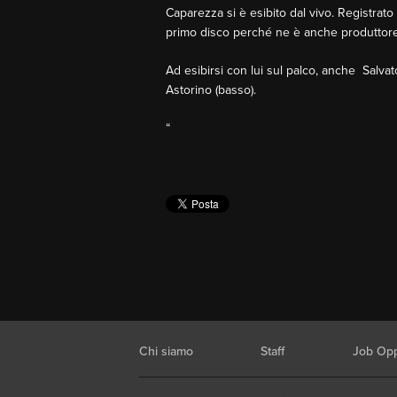
Caparezza si è esibito dal vivo. Registrat
primo disco perché ne è anche produttore 
Ad esibirsi con lui sul palco, anche Salvato
Astorino (basso).
“
Chi siamo
Staff
Job Opp