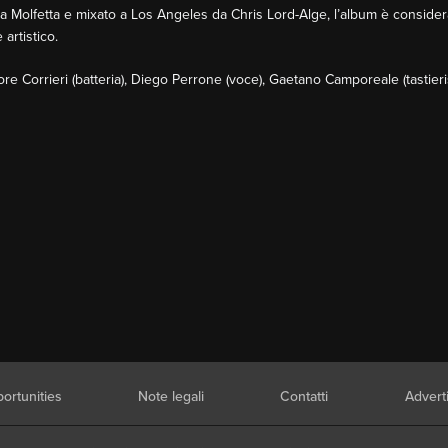
o a Molfetta e mixato a Los Angeles da Chris Lord-Alge, l’album è consider
artistico.
re Corrieri (batteria), Diego Perrone (voce), Gaetano Camporeale (tastieris
ortunities
Note legali
Contatti
Advert