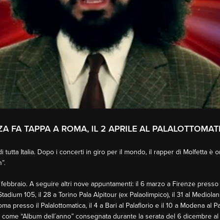
ZA FA TAPPA A ROMA, IL 2 APRILE AL PALALOTTOMAT
 tutta Italia. Dopo i concerti in giro per il mondo, il rapper di Molfetta è o
”.
8 febbraio. A seguire altri nove appuntamenti: il 6 marzo a Firenze presso
 Stadium 105, il 28 a Torino Pala Alpitour (ex Palaolimpico), il 31 al Mediol
ma presso il Palalottomatica, il 4 a Bari al Palaflorio e il 10 a Modena al P
4 come “Album dell´anno” consegnata durante la serata del 6 dicembre al