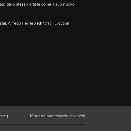
ato dallo stesso artista come il suo nuovo
ta), Alfredo Ferrero (chitarra), Giovanni
ising
Modalità partecipazione giochi