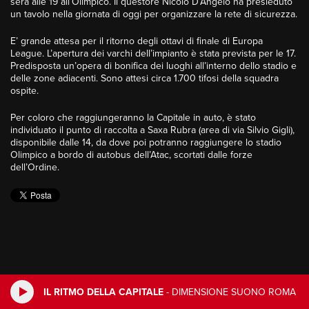
sera alle 19 all’Olimpico. Il questore Nicolò D’Angelo ha presieduto
un tavolo nella giornata di oggi per organizzare la rete di sicurezza.
E’ grande attesa per il ritorno degli ottavi di finale di Europa
League. L’apertura dei varchi dell’impianto è stata prevista per le 17.
Predisposta un’opera di bonifica dei luoghi all’interno dello stadio e
delle zone adiacenti. Sono attesi circa 1.700 tifosi della squadra
ospite.
Per coloro che raggiungeranno la Capitale in auto, è stato
individuato il punto di raccolta a Saxa Rubra (area di via Silvio Gigli),
disponibile dalle 14, da dove poi potranno raggiungere lo stadio
Olimpico a bordo di autobus dell’Atac, scortati dalle forze
dell’Ordine.
IL RITMO DELLA CAPITALE
-
DIMENSIONE SUONO ROMA