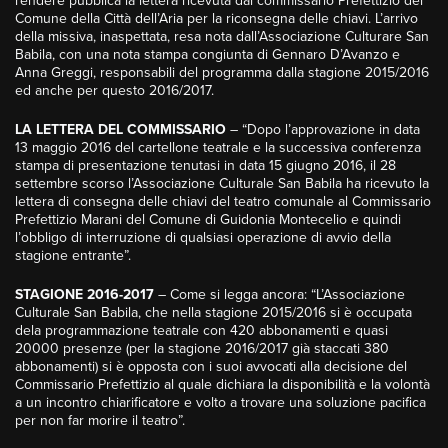
rendere pubblica la lettera ricevuta dal commissario Prefettizio del
Comune della Città dell’Aria per la riconsegna delle chiavi. L’arrivo
della missiva, inaspettata, resa nota dall’Associazione Culturare San
Babila, con una nota stampa congiunta di Gennaro D’Avanzo e
Anna Greggi, responsabili del programma dalla stagione 2015/2016
ed anche per questo 2016/2017.
LA LETTERA DEL COMMISSARIO
– “Dopo l’approvazione in data
13 maggio 2016 del cartellone teatrale e la successiva conferenza
stampa di presentazione tenutasi in data 15 giugno 2016, il 28
settembre scorso l’Associazione Culturale San Babila ha ricevuto la
lettera di consegna delle chiavi del teatro comunale al Commissario
Prefettizio Marani del Comune di Guidonia Montecelio e quindi
l’obbligo di interruzione di qualsiasi operazione di avvio della
stagione entrante”.
STAGIONE 2016-2017
– Come si legga ancora: “L’Associazione
Culturale San Babila, che nella stagione 2015/2016 si è occupata
dela programmazione teatrale con 420 abbonamenti e quasi
20000 presenze (per la stagione 2016/2017 già staccati 380
abbonamenti) si è opposta con i suoi avvocati alla decisione del
Commissario Prefettizio al quale dichiara la disponibilità e la volontà
a un incontro chiarificatore e volto a trovare una soluzione pacifica
per non far morire il teatro”.