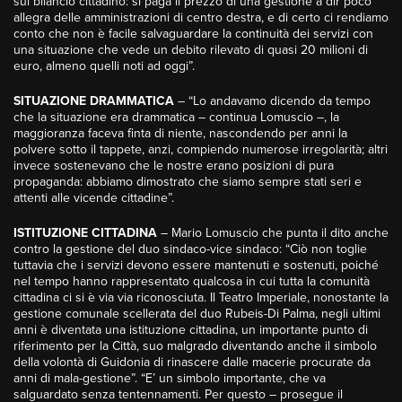
sul bilancio cittadino: si paga il prezzo di una gestione a dir poco
allegra delle amministrazioni di centro destra, e di certo ci rendiamo
conto che non è facile salvaguardare la continuità dei servizi con
una situazione che vede un debito rilevato di quasi 20 milioni di
euro, almeno quelli noti ad oggi”.
SITUAZIONE DRAMMATICA
– “Lo andavamo dicendo da tempo
che la situazione era drammatica – continua Lomuscio –, la
maggioranza faceva finta di niente, nascondendo per anni la
polvere sotto il tappete, anzi, compiendo numerose irregolarità; altri
invece sostenevano che le nostre erano posizioni di pura
propaganda: abbiamo dimostrato che siamo sempre stati seri e
attenti alle vicende cittadine”.
ISTITUZIONE CITTADINA
– Mario Lomuscio che punta il dito anche
contro la gestione del duo sindaco-vice sindaco: “Ciò non toglie
tuttavia che i servizi devono essere mantenuti e sostenuti, poiché
nel tempo hanno rappresentato qualcosa in cui tutta la comunità
cittadina ci si è via via riconosciuta. Il Teatro Imperiale, nonostante la
gestione comunale scellerata del duo Rubeis-Di Palma, negli ultimi
anni è diventata una istituzione cittadina, un importante punto di
riferimento per la Città, suo malgrado diventando anche il simbolo
della volontà di Guidonia di rinascere dalle macerie procurate da
anni di mala-gestione”. “E’ un simbolo importante, che va
salguardato senza tentennamenti. Per questo – prosegue il