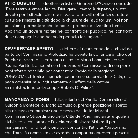
ATTO DOVUTO
– Il direttore artistico Gennaro D’Avanzo conclude:
“Fare teatro è amare la vita. Divulgare il teatro è rispetto, un atto
dovuto per i cittadini che ora si vedono privati dell’unica struttura
culturale rimasta in città dopo la chiusura dell’auditorium. Noi non
possiamo permettere che le nostre promesse diventino fumo.
Abbiamo un dovere morale nei confronti del pubblico, nei confronti
delle compagnie che hanno impegnato la stagione”.
DEVE RESTARE APERTO
– La lettere di riconsegna delle chiavi da
parte del Commissario Prefettizio ha trovato la denuncia anche del
Pd che attraverso il segretario cittadino Mario Lomuscio scrive:
“Come Partito Democratico chiediamo al Commissario di compiere
ogni sforzo possibile per consentire l’avvio della stagione
2016/2017 del Teatro Imperiale, patrimonio culturale della Città, che
paga oltremisura e ingiustamente gli effetti della cattiva
amministrazione della coppia Rubeis-Di Palma”.
MANCANZA DI FONDI
– Il Segretario del Partito Democratico di
Guidonia Montecelio, Mario Lomuscio, prende posizione rispetto
alla discussa comunicazione emessa dal dottor Marani,
Commissario Straordinario della Città dell’Aria, mediante la quale si
stabilisce la chiusura dell’ex cinema di piazza Matteotti per
mancanza di fondi sufficienti per consentire l’attività. “Sapevamo
che l’attività commissariale avrebbe comportato interventi pesanti