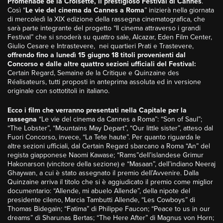
Promenade de la Croisette, il prestigioso Festival di Cannes
.
Così “
Le vie del cinema da Cannes a Roma
” inizierà nella giornata
di mercoledì la XIX edizione della rassegna cinematografica, che
sarà parte integrante del progetto “Il cinema attraverso i grandi
Festival” che si snoderà su quattro sale, Alcazar, Eden Film Center,
Giulio Cesare e Intrastevere, nei quartieri Prati e Trastevere,
offrendo fino a lunedì 15 giugno 18 titoli provenienti dal
Concorso e dalle altre quattro sezioni ufficiali del Festival:
Certain Regard, Semaine de la Critique e Quinzaine des
Réalisateurs, tutti proposti in anteprima assoluta ed in versione
originale con sottotitoli in italiano.
Ecco i film che verranno presentati nella Capitale per la
rassegna
“Le vie del cinema da Cannes a Roma”: “Son of Saul”;
“The Lobster”, “Mountains May Depart”, “Our little sister”, atteso dal
Fuori Concorso, invece, “La Tete haute”. Per quanto riguarda le
altre sezioni ufficiali, dal Certain Regard sbarcano a Roma “An” del
regista giapponese Naomi Kawase; “Rams”dell’islandese Grimur
Hakonarson (vincitore della sezione) e “Masaan”, dell’indiano Neeraj
Ghaywan, a cui è stato assegnato il premio dell’Avvenire. Dalla
Quinzaine arriva il titolo che si è aggiudicato il premio come miglior
documentario: “Allende, mi abuelo Allende”, della nipote del
presidente cileno, Marcia Tambutti Allende, “Les Cowboys” di
Thomas Bidegain; “Fatima” di Philippe Faucon; “Peace to us in our
dreams” di Sharunas Bertas; “The Here After” di Magnus von Horn;