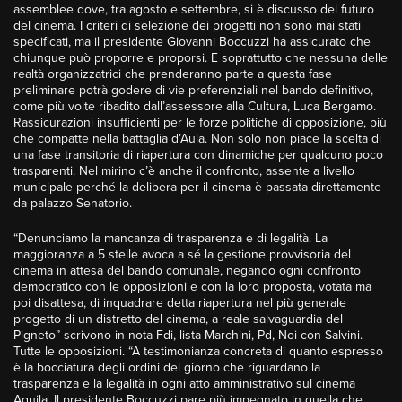
assemblee dove, tra agosto e settembre, si è discusso del futuro
del cinema. I criteri di selezione dei progetti non sono mai stati
specificati, ma il presidente Giovanni Boccuzzi ha assicurato che
chiunque può proporre e proporsi. E soprattutto che nessuna delle
realtà organizzatrici che prenderanno parte a questa fase
preliminare potrà godere di vie preferenziali nel bando definitivo,
come più volte ribadito dall’assessore alla Cultura, Luca Bergamo.
Rassicurazioni insufficienti per le forze politiche di opposizione, più
che compatte nella battaglia d’Aula. Non solo non piace la scelta di
una fase transitoria di riapertura con dinamiche per qualcuno poco
trasparenti. Nel mirino c’è anche il confronto, assente a livello
municipale perché la delibera per il cinema è passata direttamente
da palazzo Senatorio.
“Denunciamo la mancanza di trasparenza e di legalità. La
maggioranza a 5 stelle avoca a sé la gestione provvisoria del
cinema in attesa del bando comunale, negando ogni confronto
democratico con le opposizioni e con la loro proposta, votata ma
poi disattesa, di inquadrare detta riapertura nel più generale
progetto di un distretto del cinema, a reale salvaguardia del
Pigneto” scrivono in nota Fdi, lista Marchini, Pd, Noi con Salvini.
Tutte le opposizioni. “A testimonianza concreta di quanto espresso
è la bocciatura degli ordini del giorno che riguardano la
trasparenza e la legalità in ogni atto amministrativo sul cinema
Aquila. Il presidente Boccuzzi pare più impegnato in quella che