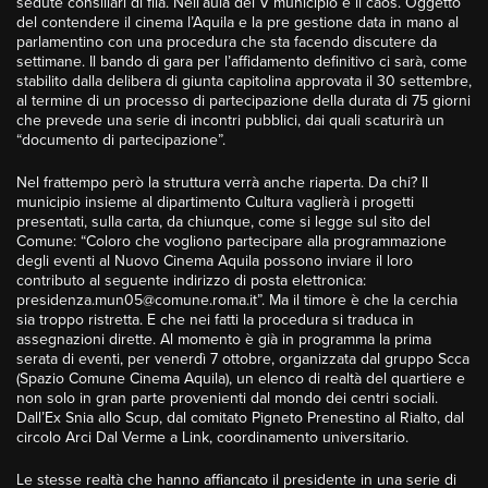
sedute consiliari di fila. Nell’aula del V municipio è il caos. Oggetto
del contendere il cinema l’Aquila e la pre gestione data in mano al
parlamentino con una procedura che sta facendo discutere da
settimane. Il bando di gara per l’affidamento definitivo ci sarà, come
stabilito dalla delibera di giunta capitolina approvata il 30 settembre,
al termine di un processo di partecipazione della durata di 75 giorni
che prevede una serie di incontri pubblici, dai quali scaturirà un
“documento di partecipazione”.
Nel frattempo però la struttura verrà anche riaperta. Da chi? Il
municipio insieme al dipartimento Cultura vaglierà i progetti
presentati, sulla carta, da chiunque, come si legge sul sito del
Comune: “Coloro che vogliono partecipare alla programmazione
degli eventi al Nuovo Cinema Aquila possono inviare il loro
contributo al seguente indirizzo di posta elettronica:
presidenza.mun05@comune.roma.it”. Ma il timore è che la cerchia
sia troppo ristretta. E che nei fatti la procedura si traduca in
assegnazioni dirette. Al momento è già in programma la prima
serata di eventi, per venerdì 7 ottobre, organizzata dal gruppo Scca
(Spazio Comune Cinema Aquila), un elenco di realtà del quartiere e
non solo in gran parte provenienti dal mondo dei centri sociali.
Dall’Ex Snia allo Scup, dal comitato Pigneto Prenestino al Rialto, dal
circolo Arci Dal Verme a Link, coordinamento universitario.
Le stesse realtà che hanno affiancato il presidente in una serie di