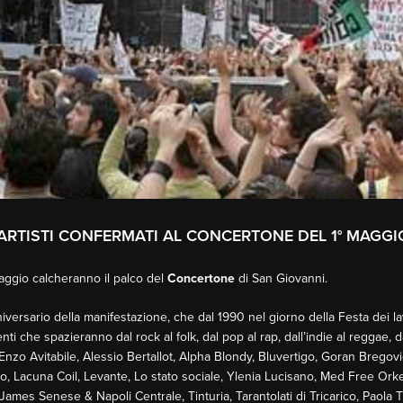
I ARTISTI CONFERMATI AL CONCERTONE DEL 1° MAGGI
° maggio calcheranno il palco del
Concertone
di San Giovanni.
ersario della manifestazione, che dal 1990 nel giorno della Festa dei lavo
ti che spazieranno dal rock al folk, dal pop al rap, dall’indie al reggae, da
zo Avitabile, Alessio Bertallot, Alpha Blondy, Bluvertigo, Goran Bregovi
so, Lacuna Coil, Levante, Lo stato sociale, Ylenia Lucisano, Med Free Orke
ames Senese & Napoli Centrale, Tinturia, Tarantolati di Tricarico, Paola T