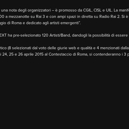
in una nota degli organizzatori – è promosso da CGIL, CISL e UIL. La mani
5.00 a mezzanotte su Rai 3 e con ampi spazi in diretta su Radio Rai 2. Si 
gio di Roma e dedicato agli artisti emergenti”.
1MNEXT ha pre-selezionato 120 Artisti/Band, dandogli la possibilità di essere 
betico (8 selezionati dal voto delle giurie web e qualità e 4 menzionati dall
mi 24, 25 e 26 aprile 2015 al Contestaccio di Roma, si contenderanno i 3 pos