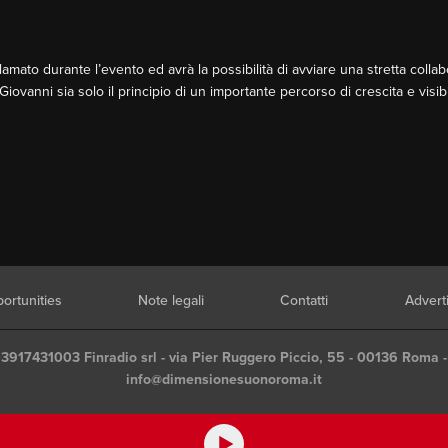
clamato durante l’evento ed avrà la possibilità di avviare una stretta coll
iovanni sia solo il principio di un importante percorso di crescita e visibil
ortunities
Note legali
Contatti
Advert
03917431003 Finradio srl - via Pier Ruggero Piccio, 55 - 00136 Roma -
info@dimensionesuonoroma.it