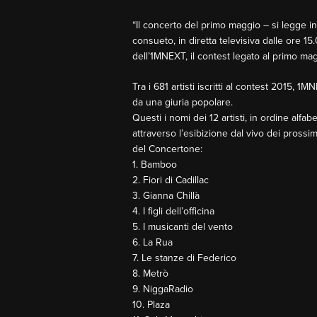
“Il concerto del primo maggio – si legge 
consueto, in diretta televisiva dalle ore 1
dell’1MNEXT, il contest legato al primo mag
Tra i 681 artisti iscritti al contest 2015, 
da una giuria popolare.
Questi i nomi dei 12 artisti, in ordine alfa
attraverso l’esibizione dal vivo dei prossi
del Concertone:
1. Bamboo
2. Fiori di Cadillac
3. Gianna Chillà
4. I figli dell’officina
5. I musicanti del vento
6. La Rua
7. Le stanze di Federico
8. Metrò
9. NiggaRadio
10. Plaza