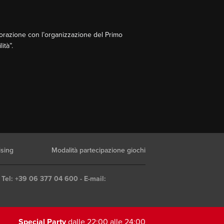
aborazione con l’organizzazione del Primo
ità”.
ising
Modalità partecipazione giochi
 Tel: +39 06 377 04 600 - E-mail:
Special Party
dalle 22:00 alle 24:00