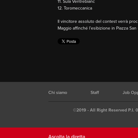
11. Sula Ventrebianc
12. Toromeccanica
Il vincitore assoluto del contest verrà pro
Maggio affinché l’esibizione in Piazza San G
Chi siamo
Staff
Job Opp
©2019 - All Right Reserved P.I. 
Ascolta la diretta