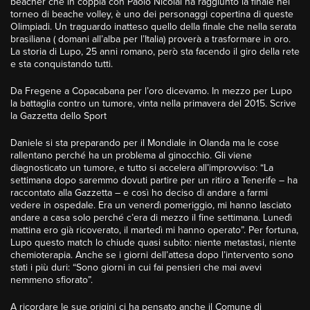
beacher che in coppia con Paolo Nicolai ha raggiunto la finale nel
torneo di beache volley, è uno dei personaggi copertina di queste
Olimpiadi. Un traguardo inatteso quello della finale che nella serata
brasiliana ( domani all’alba per l’Italia) proverà a trasformare in oro.
La storia di Lupo, 25 anni romano, però sta facendo il giro della rete
e sta conquistando tutti.
Da Fregene a Copacabana per l’oro dicevamo. In mezzo per Lupo
la battaglia contro un tumore, vinta nella primavera del 2015. Scrive
la Gazzetta dello Sport
Daniele si sta preparando per il Mondiale in Olanda ma le cose
rallentano perché ha un problema al ginocchio. Gli viene
diagnosticato un tumore, e tutto si accelera all’improvviso: “La
settimana dopo saremmo dovuti partire per un ritiro a Tenerife – ha
raccontato alla Gazzetta – e così ho deciso di andare a farmi
vedere in ospedale. Era un venerdì pomeriggio, mi hanno lasciato
andare a casa solo perché c’era di mezzo il fine settimana. Lunedì
mattina ero già ricoverato, il martedì mi hanno operato”. Per fortuna,
Lupo questo match lo chiude quasi subito: niente metastasi, niente
chemioterapia. Anche se i giorni dell’attesa dopo l’intervento sono
stati i più duri: “Sono giorni in cui fai pensieri che mai avevi
nemmeno sfiorato”.
A ricordare le sue origini ci ha pensato anche il Comune di