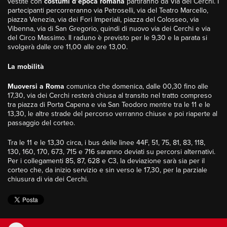
vestite con
costumi d’epoca romana
partiranno da Via dei Cerchi. I
partecipanti percorreranno via Petroselli, via del Teatro Marcello,
piazza Venezia, via dei Fori Imperiali, piazza del Colosseo, via
Vibenna, via di San Gregorio, quindi di nuovo via dei Cerchi e via
del Circo Massimo. Il raduno è previsto per le 9,30 e la parata si
svolgerà dalle ore 11,00 alle ore 13,00.
La mobilità
Muoversi a Roma
comunica che domenica, dalle 00,30 fino alle
17,30, via dei Cerchi resterà chiusa al transito nel tratto compreso
tra piazza di Porta Capena e via San Teodoro mentre tra le 11 e le
13,30, le altre strade del percorso verranno chiuse e poi riaperte al
passaggio del corteo.
Tra le 11 e le 13,30 circa, i bus delle linee 44F, 51, 75, 81, 83, 118,
130, 160, 170, 673, 715 e 716 saranno deviati su percorsi alternativi.
Per i collegamenti 85, 87, 628 e C3, la deviazione sarà sia per il
corteo che, da inizio servizio e sin verso le 17,30, per la parziale
chiusura di via dei Cerchi.