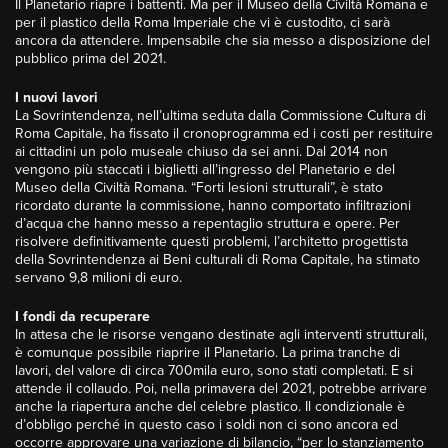
Il Planetario riapre i battenti. Ma per il Museo della Civiltà Romana e
per il plastico della Roma Imperiale che vi è custodito, ci sarà
ancora da attendere. Impensabile che sia messo a disposizione del
pubblico prima del 2021.
I nuovi lavori
La Sovrintendenza, nell’ultima seduta dalla Commissione Cultura di
Roma Capitale, ha fissato il cronoprogramma ed i costi per restituire
ai cittadini un polo museale chiuso da sei anni. Dal 2014 non
vengono più staccati i biglietti all’ingresso del Planetario e del
Museo della Civiltà Romana. “Forti lesioni strutturali”, è stato
ricordato durante la commissione, hanno comportato infiltrazioni
d’acqua che hanno messo a repentaglio struttura e opere. Per
risolvere definitivamente questi problemi, l’architetto progettista
della Sovrintendenza ai Beni culturali di Roma Capitale, ha stimato
servano 9,8 milioni di euro.
I fondi da recuperare
In attesa che le risorse vengano destinate agli interventi strutturali,
è comunque possibile riaprire il Planetario. La prima tranche di
lavori, del valore di circa 700mila euro, sono stati completati. E si
attende il collaudo. Poi, nella primavera del 2021, potrebbe arrivare
anche la riapertura anche del celebre plastico. Il condizionale è
d’obbligo perché in questo caso i soldi non ci sono ancora ed
occorre approvare una variazione di bilancio, “per lo stanziamento