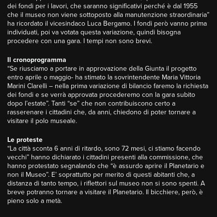
dei fondi per i lavori, che saranno significativi perché è dal 1955
che il museo non viene sottoposto alla manutenzione straordinaria”
ha ricordato il vicesindaco Luca Bergamo. I fondi però vanno prima
individuati, poi va votata questa variazione, quindi bisogna
procedere con una gara. I tempi non sono brevi.
Il cronoprogramma
“Se riusciamo a portare in approvazione della Giunta il progetto
entro aprile o maggio- ha stimato la sovrintendente Maria Vittoria
Marini Clarelli – nella prima variazione di bilancio faremo la richiesta
dei fondi e se verrà approvata procederemo con la gara subito
dopo l’estate”. Tanti “se” che non contribuiscono certo a
rasserenare i cittadini che, da anni, chiedono di poter tornare a
visitare il polo museale.
Le proteste
“La città sconta 6 anni di ritardo, sono 72 mesi, ci stiamo facendo
vecchi” hanno dichiarato i cittadini presenti alla commissione, che
hanno protestato segnalando che “è assurdo aprire il Planetario e
non il Museo”. E’ soprattutto per merito di questi abitanti che, a
distanza di tanto tempo, i riflettori sul museo non si sono spenti. A
breve potranno tornare a visitare il Planetario. Il bicchiere, però, è
pieno solo a metà.