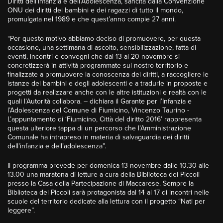
Diritti dell’Infanzia e dell’Adolescenza, sancita dalla Convenzione
ONU dei diritti dei bambini e dei ragazzi di tutto il mondo,
promulgata nel 1989 e che quest’anno compie 27 anni.
“Per questo motivo abbiamo deciso di promuovere, per questa
occasione, una settimana di ascolto, sensibilizzazione, fatta di
eventi, incontri e convegni che dal 13 al 20 novembre si
concretizzerà in attività programmate sul nostro territorio e
finalizzate a promuovere la conoscenza dei diritti, a raccogliere le
istanze dei bambini e degli adolescenti e a tradurle in proposte e
progetti da realizzare anche con le altre istituzioni e realtà con le
quali l’Autorità collabora. – dichiara il Garante per l’Infanzia e
l’Adolescenza del Comune di Fiumicino, Vincenzo Taurino -
L’appuntamento di ‘Fiumicino, Città del diritto 2016’ rappresenta
questa ulteriore tappa di un percorso che l’Amministrazione
Comunale ha intrapreso in materia di salvaguardia dei diritti
dell’infanzia e dell’adolescenza”.
Il programma prevede per domenica 13 novembre dalle 10.30 alle
13.00 una maratona di letture a cura della Biblioteca dei Piccoli
presso la Casa della Partecipazione di Maccarese. Sempre la
Biblioteca dei Piccoli sarà protagonista dal 14 al 17 di incontri nelle
scuole del territorio dedicate alla lettura con il progetto “Nati per
leggere”.