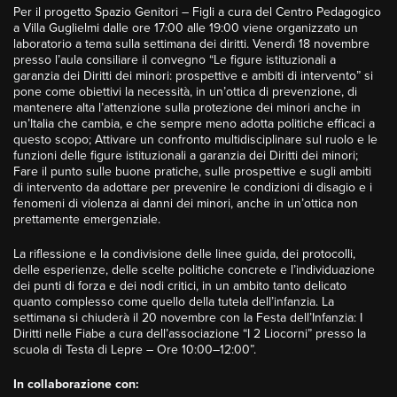
Per il progetto Spazio Genitori – Figli a cura del Centro Pedagogico
a Villa Guglielmi dalle ore 17:00 alle 19:00 viene organizzato un
laboratorio a tema sulla settimana dei diritti. Venerdì 18 novembre
presso l’aula consiliare il convegno “Le figure istituzionali a
garanzia dei Diritti dei minori: prospettive e ambiti di intervento” si
pone come obiettivi la necessità, in un’ottica di prevenzione, di
mantenere alta l’attenzione sulla protezione dei minori anche in
un’Italia che cambia, e che sempre meno adotta politiche efficaci a
questo scopo; Attivare un confronto multidisciplinare sul ruolo e le
funzioni delle figure istituzionali a garanzia dei Diritti dei minori;
Fare il punto sulle buone pratiche, sulle prospettive e sugli ambiti
di intervento da adottare per prevenire le condizioni di disagio e i
fenomeni di violenza ai danni dei minori, anche in un’ottica non
prettamente emergenziale.
La riflessione e la condivisione delle linee guida, dei protocolli,
delle esperienze, delle scelte politiche concrete e l’individuazione
dei punti di forza e dei nodi critici, in un ambito tanto delicato
quanto complesso come quello della tutela dell’infanzia. La
settimana si chiuderà il 20 novembre con la Festa dell’Infanzia: I
Diritti nelle Fiabe a cura dell’associazione “I 2 Liocorni” presso la
scuola di Testa di Lepre – Ore 10:00–12:00”.
In collaborazione con: