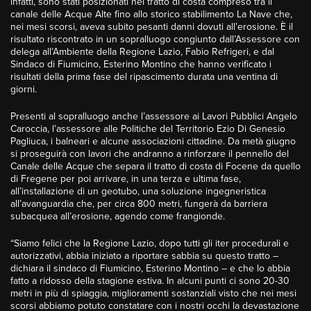
infatti, sono stati posizionati nel tratto di costa compreso tra il
canale delle Acque Alte fino allo storico stabilimento La Nave che,
nei mesi scorsi, aveva subito pesanti danni dovuti all’erosione. È il
risultato riscontrato in un sopralluogo congiunto dall’Assessore con
delega all’Ambiente della Regione Lazio, Fabio Refrigeri, e dal
Sindaco di Fiumicino, Esterino Montino che hanno verificato i
risultati della prima fase del ripascimento durata una ventina di
giorni.
Presenti al sopralluogo anche l’assessore ai Lavori Pubblici Angelo
Caroccia, l’assessore alle Politiche del Territorio Ezio Di Genesio
Pagliuca, i balneari e alcune associazioni cittadine. Da metà giugno
si proseguirà con lavori che andranno a rinforzare il pennello del
Canale delle Acque che separa il tratto di costa di Focene da quello
di Fregene per poi arrivare, in una terza e ultima fase,
all’installazione di un geotubo, una soluzione ingegneristica
all’avanguardia che, per circa 800 metri, fungerà da barriera
subacquea all’erosione, agendo come frangionde.
“Siamo felici che la Regione Lazio, dopo tutti gli iter procedurali e
autorizzativi, abbia iniziato a riportare sabbia su questo tratto –
dichiara il sindaco di Fiumicino, Esterino Montino – e che lo abbia
fatto a ridosso della stagione estiva. In alcuni punti ci sono 20-30
metri in più di spiaggia, miglioramenti sostanziali visto che nei mesi
scorsi abbiamo potuto constatare con i nostri occhi la devastazione